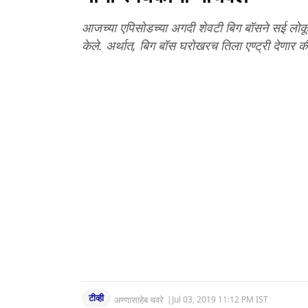
आजच्या एपिसोडच्या अगदी शेवटी बिग बॉसने सई लोकूर 
केले. अर्थात, बिग बॉस घरोखरच तिला एण्ट्री देणार क
टीव्ही
अण्णासाहेब चवरे
|
Jul 03, 2019 11:12 PM IST