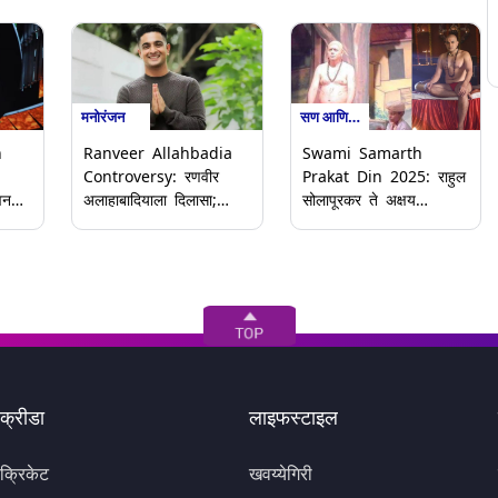
मनोरंजन
सण आणि उत्सव
n
Ranveer Allahbadia
Swami Samarth
Controversy: रणवीर
Prakat Din 2025: राहुल
नदीप
अलाहाबादियाला दिलासा;
सोलापूरकर ते अक्षय
सर्वोच्च न्यायालयाने पासपोर्ट
मुदवाडकर स्वामी समर्थांची
ओ
जारी करण्याचे दिले आदेश
भूमिका साकारत रसिकांची मनं
जिंकलेले मराठी कलाकार
क्रीडा
लाइफस्टाइल
क्रिकेट
खवय्येगिरी