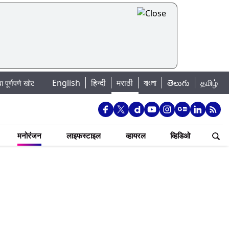
|
English
हिन्दी
मराठी
বাংলা
తెలుగు
தமிழ்
ोटा
Mumbai Lake Water Levels: मुंबई पाणीपुरवठा अपडेट: शहरातील 7 तलावांमध
मनोरंजन
लाइफस्टाइल
व्हायरल
व्हिडिओ