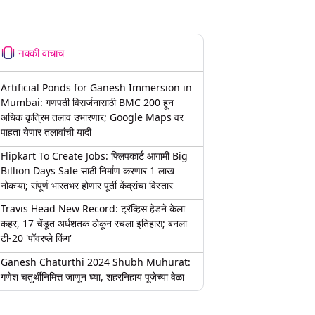
नक्की वाचाच
Artificial Ponds for Ganesh Immersion in
Mumbai: गणपती विसर्जनासाठी BMC 200 हून
अधिक कृत्रिम तलाव उभारणार; Google Maps वर
पाहता येणार तलावांची यादी
Flipkart To Create Jobs: फ्लिपकार्ट आगामी Big
Billion Days Sale साठी निर्माण करणार 1 लाख
नोकऱ्या; संपूर्ण भारतभर होणार पूर्ती केंद्रांचा विस्तार
Travis Head New Record: ट्रॅव्हिस हेडने केला
कहर, 17 चेंडूत अर्धशतक ठोकून रचला इतिहास; बनला
टी-20 'पॉवरप्ले किंग'
Ganesh Chaturthi 2024 Shubh Muhurat:
गणेश चतुर्थीनिमित्त जाणून घ्या, शहरनिहाय पूजेच्या वेळा