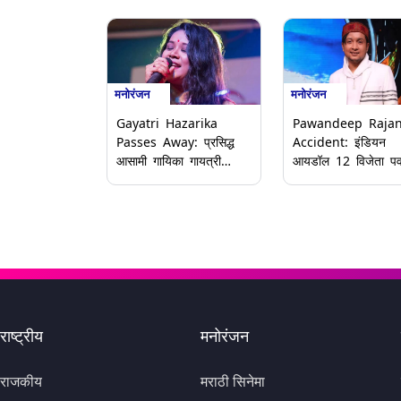
मनोरंजन
मनोरंजन
Gayatri Hazarika
Pawandeep Raja
Passes Away: प्रसिद्ध
Accident: इंडियन
आसामी गायिका गायत्री
आयडॉल 12 विजेता पव
हजारिका यांचे कर्करोगाने
राजन चा कार अपघात;
निधन; 44 व्या वर्षी घेतला
सोशल मीडीयात व्हिडि
अखेरचा श्वास
वायरल
राष्ट्रीय
मनोरंजन
राजकीय
मराठी सिनेमा