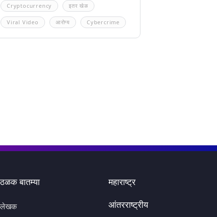
Cryptocurrency
इतर खेळ
Viral Video
आरोग्य
Cybercrime
ठळक बातम्या
महाराष्ट्र
आंतरराष्ट्रीय
लेखक