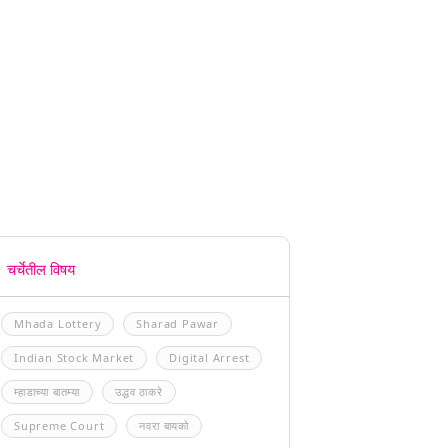
चर्चेतील विषय
Mhada Lottery
Sharad Pawar
Indian Stock Market
Digital Arrest
म्हाडाच्या बातम्या
उद्धव ठाकरे
Supreme Court
नवरा बायको