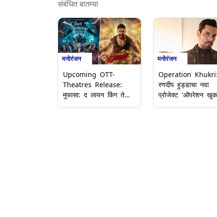
संबंधित बातम्या
मनोरंजन
मनोरंजन
Upcoming OTT-
Operation Khukri
Theatres Release:
रणदीप हुड्डाचा नवा
मुफासा: द लायन किंग ते
प्रोजेक्ट 'ऑपरेशन खुकर
बेबी जॉनपर्यंत 'हे' चित्रपट
चित्रपटाचे हक्क विकत
पुढील आठवड्यात
घेतले, साकारणार मेजर
चित्रपटगृहांमध्ये आणि ओटीटी
जनरल पुनिया यांची भूम
प्लॅटफॉर्मवर होणार प्रदर्शित