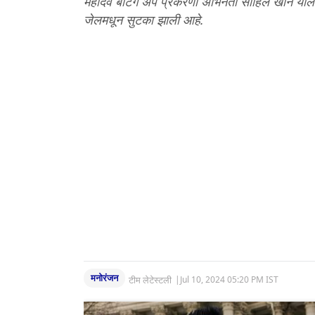
महादेव बेटिंग ॲप प्रकरणी अभिनेता साहिल खान याला
जेलमधून सुटका झाली आहे.
मनोरंजन
टीम लेटेस्टली
|
Jul 10, 2024 05:20 PM IST