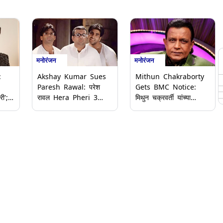
मनोरंजन
मनोरंजन
:
Akshay Kumar Sues
Mithun Chakraborty
Paresh Rawal: परेश
Gets BMC Notice:
ी';
रावल Hera Pheri 3
मिथुन चक्रवर्ती यांच्या
मधून अचानक बाहेर पडल्याने
अडचणी वाढल्या!
वाद वाढला; अक्षय कुमारने
मालाडमधील बेकायदेशीर
िका
ठोकला 25 कोटींचा दावा-
बांधकामाप्रकरणी BMC
Reports
कडून कारणे दाखवा नोटीस