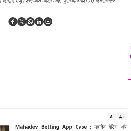
 जामीन मंजूर करण्यात आला आहे. पुराव्यांअभावी 70 दिवसांनंतर
T
A+
A-
Mahadev Betting App Case :
महादेव बेटिंग ॲप