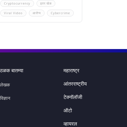
Cryptocurrency
इतर खेळ
Viral Video
आरोग्य
Cybercrime
ठळक बातम्या
महाराष्ट्र
आंतरराष्ट्रीय
लेखक
टेक्नॉलॉजी
विज्ञान
ऑटो
व्हायरल