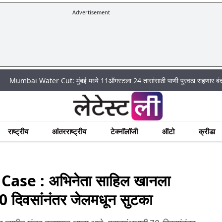
Advertisement
Water Cut: मुंबई मध्ये 11ऑगस्टला 24 तासांसाठी पाणी पुरवठा राहणार बंद; पहा कुठे अ
राष्ट्रीय
आंतरराष्ट्रीय
टेक्नॉलॉजी
ऑटो
क्रीडा
se : अभिनेता साहिल खानला
70 दिवसांनंतर जेलमधून सुटका