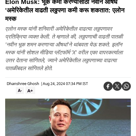
Elon Musk: भूक कमी करण्यासाठी नवीन औषधे
'अमेरिकेतील वाढती लठ्ठपणा कमी करू शकतात: एलोन
मस्क
एलोन मस्क यांनी शनिवारी अमेरिकेतील वाढत्या लठ्ठपणावर
प्रतिक्रिया व्यक्त केली. ते म्हणाले की, लठ्ठपणाची वाढती पातळी
'नवीन भूक शमन करणाऱ्या औषधां'ने थांबवता येऊ शकते. इलॉन
मस्क यांनी सोशल मीडिया प्लॅटफॉर्म 'X' वरील एका वापरकर्त्याला
उत्तर देताना सांगितले, ज्याने अमेरिकेतील लठ्ठपणाच्या वाढत्या
पातळीबद्दल सांगितले होते.
Dhanshree Ghosh
|
Aug 24, 2024 07:34 PM IST
A+
A-