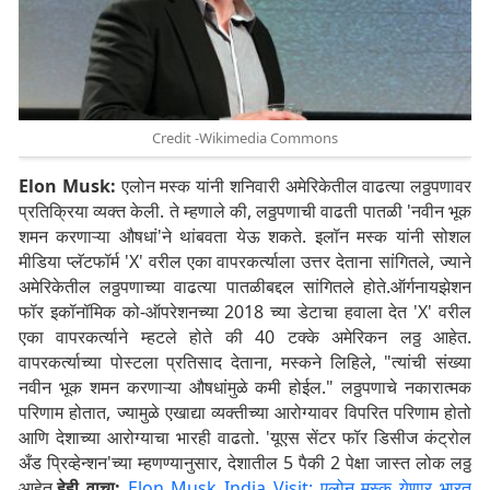
Credit -Wikimedia Commons
Elon Musk:
एलोन मस्क यांनी शनिवारी अमेरिकेतील वाढत्या लठ्ठपणावर
प्रतिक्रिया व्यक्त केली. ते म्हणाले की, लठ्ठपणाची वाढती पातळी 'नवीन भूक
शमन करणाऱ्या औषधां'ने थांबवता येऊ शकते. इलॉन मस्क यांनी सोशल
मीडिया प्लॅटफॉर्म 'X' वरील एका वापरकर्त्याला उत्तर देताना सांगितले, ज्याने
अमेरिकेतील लठ्ठपणाच्या वाढत्या पातळीबद्दल सांगितले होते.ऑर्गनायझेशन
फॉर इकॉनॉमिक को-ऑपरेशनच्या 2018 च्या डेटाचा हवाला देत 'X' वरील
एका वापरकर्त्याने म्हटले होते की 40 टक्के अमेरिकन लठ्ठ आहेत.
वापरकर्त्याच्या पोस्टला प्रतिसाद देताना, मस्कने लिहिले, "त्यांची संख्या
नवीन भूक शमन करणाऱ्या औषधांमुळे कमी होईल." लठ्ठपणाचे नकारात्मक
परिणाम होतात, ज्यामुळे एखाद्या व्यक्तीच्या आरोग्यावर विपरित परिणाम होतो
आणि देशाच्या आरोग्याचा भारही वाढतो. 'यूएस सेंटर फॉर डिसीज कंट्रोल
अँड प्रिव्हेन्शन'च्या म्हणण्यानुसार, देशातील 5 पैकी 2 पेक्षा जास्त लोक लठ्ठ
आहेत.
हेही वाचा:
Elon Musk India Visit: एलोन मस्क येणार भारत