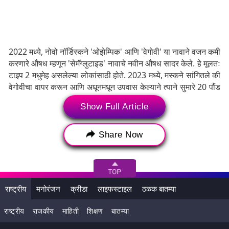
2022 मध्ये, नोवो नॉर्डिस्कने 'ओझेम्पिक' आणि 'वेगोवी' या नावाने वजन कमी
करणारे औषध म्हणून 'सेमॅग्लुटाइड' नावाचे नवीन औषध सादर केले. हे मूलतः
टाइप 2 मधुमेह असलेल्या लोकांसाठी होते. 2023 मध्ये, मस्कने सांगितले की
वेगोवीचा वापर करून आणि अधूनमधून उपवास केल्याने त्याने सुमारे 20 पौंड
वजन कमी केले. Semaglutide औषधामुळे व्यक्तीला भूक कमी लागते
Show Full Article
आणि पोट भरल्यासारखे वाटते. औषधाचे साप्ताहिक इंजेक्शन वजन कमी
करण्याच्या शस्त्रक्रियेला पर्याय देऊन लठ्ठपणा असलेल्या लोकांना फायदा
होऊ शकतो.
Share Now
Tags:
Elon Musk
वर्ल्ड हेल्थ ऑर्गनायझेशन (WHO)
राष्ट्रीय
मनोरंजन
क्रीडा
लाइफस्टाइल
ठळक बातम्या
ऑर्गनायझेशन फॉर इकॉनॉमिक को
America
राष्ट्रीय
राजकीय
माहिती
शिक्षण
बातम्या