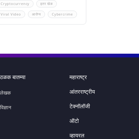
Cryptocurrency
इतर खेळ
Viral Video
आरोग्य
Cybercrime
ठळक बातम्या
महाराष्ट्र
आंतरराष्ट्रीय
लेखक
टेक्नॉलॉजी
विज्ञान
ऑटो
व्हायरल