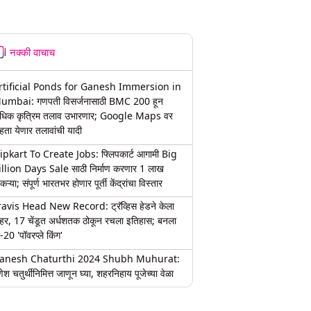
नक्की वाचाच
rtificial Ponds for Ganesh Immersion in
umbai: गणपती विसर्जनासाठी BMC 200 हून
धिक कृत्रिम तलाव उभारणार; Google Maps वर
हता येणार तलावांची यादी
lipkart To Create Jobs: फ्लिपकार्ट आगामी Big
illion Days Sale साठी निर्माण करणार 1 लाख
कऱ्या; संपूर्ण भारतभर होणार पूर्ती केंद्रांचा विस्तार
ravis Head New Record: ट्रॅव्हिस हेडने केला
हर, 17 चेंडूत अर्धशतक ठोकून रचला इतिहास; बनला
-20 'पॉवरप्ले किंग'
anesh Chaturthi 2024 Shubh Muhurat:
ेश चतुर्थीनिमित्त जाणून घ्या, शहरनिहाय पूजेच्या वेळा