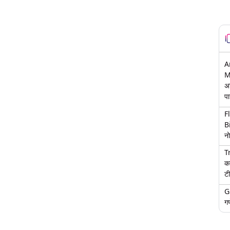
A
M
अ
पा
F
B
नो
T
क
टी
G
गण