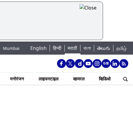
English
हिन्दी
मराठी
বাংলা
తెలుగు
தமிழ்
ake Water Levels: मुंबई पाणीपुरवठा अपडेट: शहरातील 7 तलावांमधील जलसाठा 88.93
मनोरंजन
लाइफस्टाइल
व्हायरल
व्हिडिओ