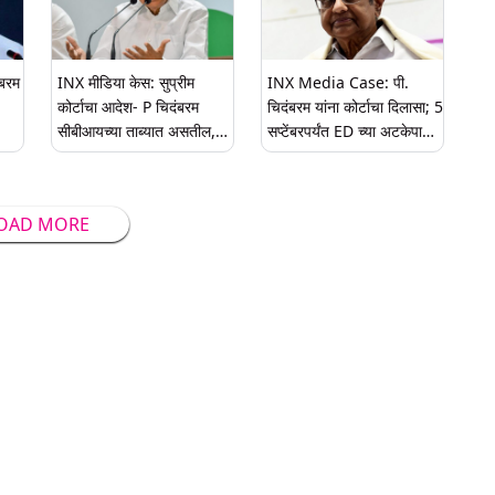
ंबरम
INX मीडिया केस: सुप्रीम
INX Media Case: पी.
कोर्टाचा आदेश- P चिदंबरम
चिदंबरम यांना कोर्टाचा दिलासा; 5
सीबीआयच्या ताब्यात असतील,
सप्टेंबरपर्यंत ED च्या अटकेपासून
सध्या तिहार जेलमध्ये पाठविले
सुरक्षित
जाणार नाही
OAD MORE