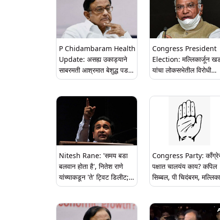
P Chidambaram Health
Congress President
Update: असह्य उकाड्याने
Election: मल्लिकार्जून खड
साबरमती आश्रमात बेशुद्ध पडले
यांचा लोकसभेतील विरोधी
पी चिदंबरम; प्रकृती स्थिर
पक्षनेतेपदाचा राजीनामा, सूत्र
असल्याची X पोस्ट द्वारा माहिती
चिदंबरम यांच्याकडे जाण्याची
शक्यता; शशि थरुर यांचा मार्
खडतर
Nitesh Rane: 'समय बडा
Congress Party: काँग्रे
बलवान होता है', नितेश राणे
पक्षात चालयंय काय? कपिल
यांच्याकडून 'ते' ट्विट डिलीट;
सिब्बल, पी चिदंबरम, मल्लिकार्जुन
संतोष परब हल्ला प्रकरणात
खडगे यांच्या विधानामुळे
पोलिसांनी घडवलं कोकण दर्शन
उलटसुलट चर्चा, राहुल गांधी,
सोनिया गांधी यांचे मात्र मौन