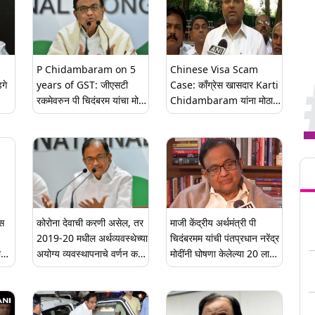
P Chidambaram on 5
Chinese Visa Scam
गे
years of GST: जीएसटी
Case: काँग्रेस खासदार Karti
रकमेवरुन पी चिदंबरम यांचा मोदी
Chidambaram यांना मोठा
े पी
सरकारवर घणाघात
दिलासा! CBI न्यायालयाने 30
मेपर्यंत दिली अटकेला स्थगिती
ग
Tren
स
कोरोना देवाची करणी असेल, तर
माजी केंद्रीय अर्थमंत्री पी
2019-20 मधील अर्थव्यवस्थेच्या
चिदंबरमम यांची पंतप्रधान नरेंद्र
अयोग्य व्यवस्थापनाचे वर्णन कसं
मोदींनी घोषणा केलेल्या 20 लाख
कराल? पी. चिदंबरम यांचा निर्मला
कोटी रुपयांच्या पॅकेजवर टीका,
सीतारामन यांना सवाल
म्हणाले 'सरकारने
सर्वसमावेशकतेसाठी पुनर्विचार