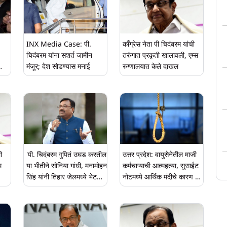
करावा'
INX Media Case: पी.
काँग्रेस नेता पी चिदंबरम यांची
चिदंबरम यांना सशर्त जामीन
तरुंगात प्रकृती खालावली, एम्स
मंजूर; देश सोडण्यास मनाई
रुग्णालयात केले दाखल
ी
'पी. चिदंबरम गुपितं उघड करतील
उत्तर प्रदेश: वायुसेनेतील माजी
या भीतीने सोनिया गांधी, मनामोहन
कर्मचाऱ्याची आत्महत्या, सुसाईट
सिंह यांनी तिहार जेलमध्ये भेट
नोटमध्ये आर्थिक मंदीचे कारण देत
घेतली असावी'; सुधीर मुनगंटीवार
चिदंबरम यांना ठरवले दोषी
यांची प्रतिक्रिया