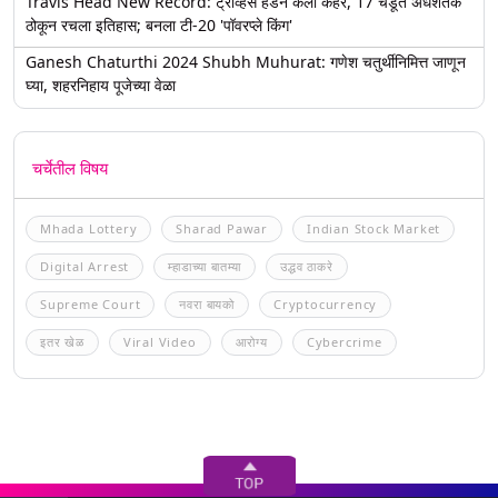
Travis Head New Record: ट्रॅव्हिस हेडने केला कहर, 17 चेंडूत अर्धशतक
ठोकून रचला इतिहास; बनला टी-20 'पॉवरप्ले किंग'
Ganesh Chaturthi 2024 Shubh Muhurat: गणेश चतुर्थीनिमित्त जाणून
घ्या, शहरनिहाय पूजेच्या वेळा
चर्चेतील विषय
Mhada Lottery
Sharad Pawar
Indian Stock Market
Digital Arrest
म्हाडाच्या बातम्या
उद्धव ठाकरे
Supreme Court
नवरा बायको
Cryptocurrency
इतर खेळ
Viral Video
आरोग्य
Cybercrime