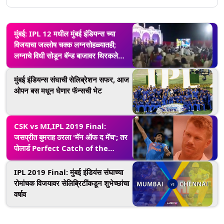
मुंबई: IPL 12 मधील मुंबई इंडियन्स च्या
विजयाचा जल्लोष चक्क लग्नसोहळ्यातही;
लग्नाचे विधी सोडून बॅन्ड बाजावर थिरकले
वर्‍हाडी (Watch Video)
मुंबई इंडियन्स संघाची सेलिब्रेशन सफर, आज
ओपन बस मधून घेणार फॅन्सची भेट
CSK vs MI,IPL 2019 Final:
जसप्रीत बुमराह ठरला 'मॅन ऑफ द मॅच'; तर
पोलार्ड Perfect Catch of the
Season चा मानकरी
IPL 2019 Final: मुंबई इंडियंस संघाच्या
रोमांचक विजयावर सेलिब्रिटींकडून शुभेच्छांचा
वर्षाव