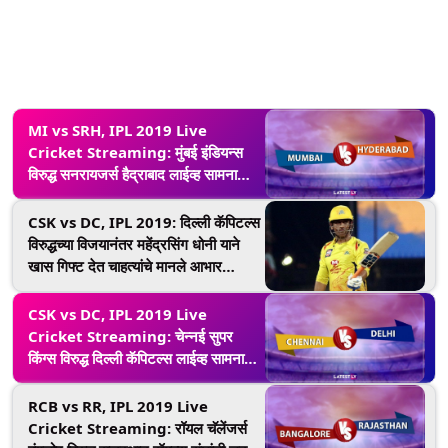
MI vs SRH, IPL 2019 Live
Cricket Streaming: मुंबई इंडियन्स
विरुद्ध सनरायजर्स हैद्राबाद लाईव्ह सामना
आणि स्कोर पहा Star Sports आणि
Hotstar Online वर
CSK vs DC, IPL 2019: दिल्ली कॅपिटल्स
विरुद्धच्या विजयानंतर महेंद्रसिंग धोनी याने
खास गिफ्ट देत चाहत्यांचे मानले आभार
(Watch Video)
CSK vs DC, IPL 2019 Live
Cricket Streaming: चेन्नई सुपर
किंग्स विरुद्ध दिल्ली कॅपिटल्स लाईव्ह सामना
आणि स्कोर पहा Star Sports आणि
Hotstar Online वर
RCB vs RR, IPL 2019 Live
Cricket Streaming: रॉयल चॅलेंजर्स