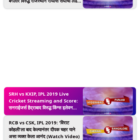
बंगलोर विरुद्ध राजस्थान रॉयल्स संघांची लढत;
पहा लाईव्ह सामना Star Sports आणि
Hotstar Online वर
SRH vs KXIP, IPL 2019 Live
Cricket Streaming and Score:
सनराईजर्स हैद्राबाद विरुद्ध किंग्स इलेवन
पंजाब संघांची आज लढत; Star Sports
आणि Hotstar Online वर पहा लाईव्ह
RCB vs CSK, IPL 2019: 'विराट
सामना
कोहली'ला बाद केल्यानंतर दीपक चहर याने
असा व्यक्त केला आनंद (Watch Video)