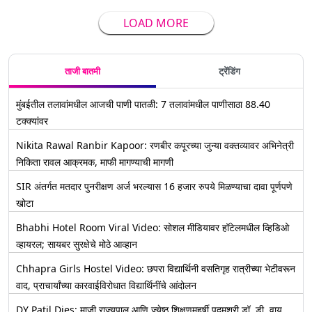
LOAD MORE
ताजी बातमी
ट्रेंडिंग
मुंबईतील तलावांमधील आजची पाणी पातळी: 7 तलावांमधील पाणीसाठा 88.40
टक्क्यांवर
Nikita Rawal Ranbir Kapoor: रणबीर कपूरच्या जुन्या वक्तव्यावर अभिनेत्री
निकिता रावल आक्रमक, माफी मागण्याची मागणी
SIR अंतर्गत मतदार पुनरीक्षण अर्ज भरल्यास 16 हजार रुपये मिळण्याचा दावा पूर्णपणे
खोटा
Bhabhi Hotel Room Viral Video: सोशल मीडियावर हॉटेलमधील व्हिडिओ
व्हायरल; सायबर सुरक्षेचे मोठे आव्हान
Chhapra Girls Hostel Video: छपरा विद्यार्थिनी वसतिगृह रात्रीच्या भेटीवरून
वाद, प्राचार्यांच्या कारवाईविरोधात विद्यार्थिनींचे आंदोलन
DY Patil Dies: माजी राज्यपाल आणि ज्येष्ठ शिक्षणमहर्षी पद्मश्री डॉ. डी. वाय.