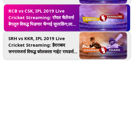
RCB vs CSK, IPL 2019 Live
Cricket Streaming: रॉयल चैलेंजर्स
बेंगलुरु विरूद्ध भिडणार चैन्नई सुपरकिंग;लाईव्ह
थरार ऑनलाईन पहा Star Sports आणि
Hotstar Online वर
SRH vs KKR, IPL 2019 Live
Cricket Streaming: हैदराबाद
सनरायजर्स विरूद्ध कोलकाता नाईट रायडर्स
सामन्याचा थरार Star Sports आणि
Hotstar Online वर पहा लाईव्ह