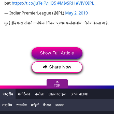
bat
https://t.co/juTeiFvHQ5
#MIvSRH
#VIVOIPL
— IndianPremierLeague (@IPL)
May 2, 2019
मुंबई इंडियन्स संघाने नाणेफेक जिंकत प्रथम फलंदाजीचा निर्णय घेतला आहे.
Show Full Article
Share Now
राष्ट्रीय
मनोरंजन
क्रीडा
लाइफस्टाइल
ठळक बातम्या
Star Sports 1/HD, Star Sports 1 Hindi/HD, Star Sports
राष्ट्रीय
राजकीय
माहिती
शिक्षण
बातम्या
Select 1/HD, Hotstar या चॅनलवर देखील तुम्हाला लाईव्ह सामना
पाहता येईल.