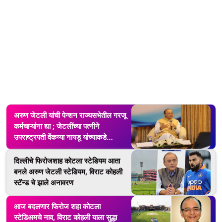
अरुण जेटली यांची पेन्शन राज्यसभेतील गरजू
कर्मचाऱ्यांना द्या ; जेटलींच्या पत्नीने
उपराष्ट्रपती वेंकय्या नायडू यांच्याकडे
पत्रातून व्यक्त केली इच्छा
दिल्लीचे फिरोजशाह कोटला स्टेडियम आता
बनले अरुण जेटली स्टेडियम, विराट कोहली
स्टॅन्ड चे झाले अनावरण
आज बदलणार फिरोज शहा कोटला
स्टेडिअमचे नाव, विराट कोहली याला सुद्धा