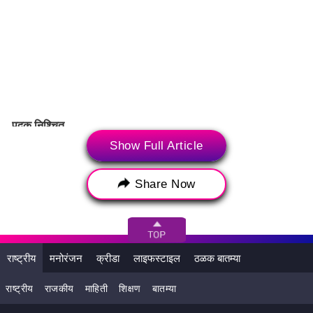
पदक निश्चित
Show Full Article
आशियाई टेबल टेनिस स्पर्धेची उपांत्य फेरी गाठून भारतीय संघाचे किमान
कांस्य पदक निश्चित झाले आहे. आता बुधवारी उपांत्य फेरीत भारताचा सामना
जपान किंवा सिंगापूरशी होणार आहे. गतवर्षीबद्दल बोलायचे झाले तर भारतीय
Share Now
महिला संघ आशियाई टेबल टेनिस स्पर्धेत सहाव्या स्थानावर राहिला होता.
5व्या आणि 6व्या स्थानासाठी झालेल्या सामन्यात थायलंडकडून 0-3 असा
पराभव स्वीकारावा लागला. मात्र अवघ्या वर्षभरानंतर भारतीय महिला संघाने
इतिहास रचला आहे. भारतीय पुरुष संघानेही उपांत्यपूर्व फेरीत प्रवेश केला
राष्ट्रीय
मनोरंजन
क्रीडा
लाइफस्टाइल
ठळक बातम्या
आहे.
राष्ट्रीय
राजकीय
माहिती
शिक्षण
बातम्या