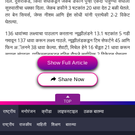
दिले. दुसरीकडे, किवी संघाकडून जेकब डफीने पुन्हा एकदा पाहुण्या संघाला
सुरुवातीचा धक्का दिला. जेकब डफीने 3 षटकांत 20 धावा देत 2 बळी घेतले.
तर बेन सियर्स, जेम्स नीशम आणि ईश सोधी यांनी प्रत्येकी 2-2 विकेट
घेतल्या.
136 धावांच्या लक्ष्याचा पाठलाग करताना न्यूझीलंडने 13.1 षटकांत 5 गडी
गमावून 137 धावा करून लक्ष्य गाठले. न्यूझीलंडकडून टिम सेफर्टने 45 आणि
फिन अॅलनने 38 धावा केल्या. शेवटी, मिचेल हेने 16 चेंडूत 21 धावा करून
सामना संपवला. पाकिस्तानकडून हरिस रौफने सर्वाधिक 2 विकेट्स घेतल्या.
Show Full Article
Share Now
राष्ट्रीय
मनोरंजन
क्रीडा
लाइफस्टाइल
ठळक बातम्या
राष्ट्रीय
राजकीय
माहिती
शिक्षण
बातम्या