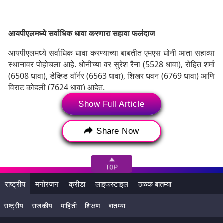
आयपीएलमध्ये सर्वाधिक धावा करणारा सहावा फलंदाज
आयपीएलमध्ये सर्वाधिक धावा करण्याच्या बाबतीत एमएस धोनी आता सहाव्या
स्थानावर पोहोचला आहे. धोनीच्या वर सुरेश रैना (5528 धावा), रोहित शर्मा
(6508 धावा), डेव्हिड वॉर्नर (6563 धावा), शिखर धवन (6769 धावा) आणि
विराट कोहली (7624 धावा) आहेत.
Show Full Article
Tags:
Chennai Super Kings
CSK
Share Now
Ekana Stadium
Indian Premier League 2024
IPL 2024
KL Rahul
LSG
LSG vs CSK
Lucknow Super Giants
राष्ट्रीय
मनोरंजन
क्रीडा
लाइफस्टाइल
ठळक बातम्या
Lucknow Super Giants vs Chennai Super Kings
राष्ट्रीय
राजकीय
माहिती
शिक्षण
बातम्या
MS Dhoni
MS Dhoni New Record