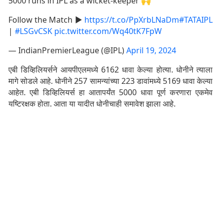
5000 runs in IPL as a wicket-keeper 🙌
Follow the Match ▶️
https://t.co/PpXrbLNaDm
#TATAIPL
|
#LSGvCSK
pic.twitter.com/Wq40tK7FpW
— IndianPremierLeague (@IPL)
April 19, 2024
एबी डिव्हिलियर्सने आयपीएलमध्ये 6162 धावा केल्या होत्या. धोनीने त्याला
मागे सोडले आहे. धोनीने 257 सामन्यांच्या 223 डावांमध्ये 5169 धावा केल्या
आहेत. एबी डिव्हिलियर्स हा आतापर्यंत 5000 धावा पूर्ण करणारा एकमेव
यष्टिरक्षक होता. आता या यादीत धोनीचाही समावेश झाला आहे.