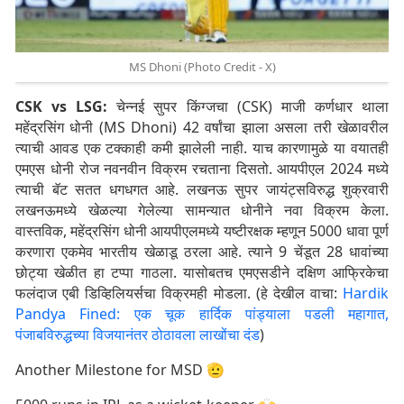
MS Dhoni (Photo Credit - X)
CSK vs LSG:
चेन्नई सुपर किंग्जचा (CSK) माजी कर्णधार थाला
महेंद्रसिंग धोनी (MS Dhoni) 42 वर्षांचा झाला असला तरी खेळावरील
त्याची आवड एक टक्काही कमी झालेली नाही. याच कारणामुळे या वयातही
एमएस धोनी रोज नवनवीन विक्रम रचताना दिसतो. आयपीएल 2024 मध्ये
त्याची बॅट सतत धगधगत आहे. लखनऊ सुपर जायंट्सविरुद्ध शुक्रवारी
लखनऊमध्ये खेळल्या गेलेल्या सामन्यात धोनीने नवा विक्रम केला.
वास्तविक, महेंद्रसिंग धोनी आयपीएलमध्ये यष्टीरक्षक म्हणून 5000 धावा पूर्ण
करणारा एकमेव भारतीय खेळाडू ठरला आहे. त्याने 9 चेंडूत 28 धावांच्या
छोट्या खेळीत हा टप्पा गाठला. यासोबतच एमएसडीने दक्षिण आफ्रिकेचा
फलंदाज एबी डिव्हिलियर्सचा विक्रमही मोडला. (हे देखील वाचा:
Hardik
Pandya Fined: एक चूक हार्दिक पांड्याला पडली महागात,
पंजाबविरुद्धच्या विजयानंतर ठोठावला लाखोंचा दंड
)
Another Milestone for MSD 🫡