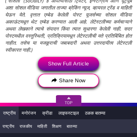
('सोशली' (SocialLY) हे आपल्यासाठी ट्विटर, इन्स्टाग्राम आणि यूट्यूब
अशा सोशल मीडिया जगातील ताज्या ब्रेकिंग न्यूज, व्हायरल ट्रेंड व माहिती
घेऊन येते. वृत्तात एम्बेड केलेली पोस्ट यूजर्सच्या सोशल मीडिया
अकाऊंटमधून थेट एम्बेड करण्यात आली आहे. लेटेस्टलीच्या कर्मचाऱ्याने
अथवा लेखकाने त्याचे संपादन किंवा त्यात सुधारणा केलेली नाही. सदर
पोस्टमधील वस्तुस्थिती, प्रतिक्रियामधून लेटेस्टलीची मते प्रतिबिंबित होत
नाहीत. तसेच या मजकूराची जबाबदारी अथवा उत्तरदायीत्व लेटेस्टली
स्वीकारत नाही.)
Show Full Article
Tags:
ICC
ICC Award
ICC Men’s T20I Cricketer of the Year
Share Now
ICC T20 Cricketer Of The Year
ICC T20 क्रिकेटर ऑफ द इयर
ICC पुरस्कार
राष्ट्रीय
मनोरंजन
क्रीडा
लाइफस्टाइल
ठळक बातम्या
SURYAKUMAR YADAV
Team India
आईसीसी
आईसीसी पुरुष T20I क्रिकेट ऑफ द ईयर
राष्ट्रीय
राजकीय
माहिती
शिक्षण
बातम्या
आयसीसी टी-20 क्रिकेटर ऑफ द इयर
टीम इंडिया