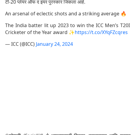
टी-20 प्लेयर ऑफ द इयर पुरस्कार जिंकला आहे.
An arsenal of eclectic shots and a striking average 🔥
The India batter lit up 2023 to win the ICC Men’s T20I
Cricketer of the Year award ✨
https://t.co/XYqFZcqres
— ICC (@ICC)
January 24, 2024