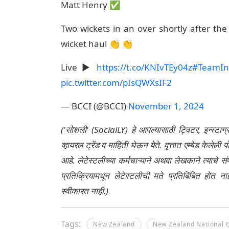
Matt Henry ✅
Two wickets in an over shortly after th
wicket haul 👏 👏
Live ▶️
https://t.co/KNIvTEy04z
#TeamIn
pic.twitter.com/pIsQWXsIF2
— BCCI (@BCCI)
November 1, 2024
('सोशली' (SocialLY) हे आपल्यासाठी ट्विटर, इन्स्टाग
व्हायरल ट्रेंड व माहिती घेऊन येते. वृत्तात एम्बेड केल
आहे. लेटेस्टलीच्या कर्मचाऱ्याने अथवा लेखकाने त्याचे स
प्रतिक्रियामधून लेटेस्टलीची मते प्रतिबिंबित होत 
स्वीकारत नाही.)
Tags:
New Zealand
New Zealand National 