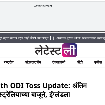
Advertisement
|
 काही गोष्टी घ्या जाणून !
अचानक पूराचा धोका: खडकवासला धरणातून मुठानदी पात्रात 
राष्ट्रीय
आंतरराष्ट्रीय
टेक्नॉलॉजी
ऑटो
क्रीडा
th ODI Toss Update: अंतिम
रेलियाच्या बाजूने, इंग्लंडला