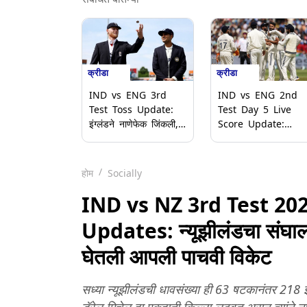
क्रीडा
क्रीडा
IND vs ENG 3rd
IND vs ENG 2nd
Test Toss Update:
Test Day 5 Live
इंग्लंडने नाणेफेक जिंकली,
Score Update:
भारताची प्रथम गोलंदाजी;
आकाशदीपचा भेदक मारा!
पाहा दोन्ही संघांची प्लेइंग
इंग्लंडला पाचवा धक्का दे
11
भारताची विजयाकडे
होम
Socially
वाटचाल
IND vs NZ 3rd Test 202
Updates: न्यूझीलंडचा संघाला 
घेतली आपली पाचवी विकेट
सध्या न्यूझीलंडची धावसंख्या ही 63 षटकानंतर 218 झ