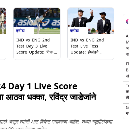
क्रीडा
क्रीडा
A
IND vs ENG 2nd
IND vs ENG 2nd
M
Test Day 3 Live
Test Live Toss
अ
Score Update: तिसऱ्या
Update: इंग्लंडने
पा
दिवशी भारताची तुफानी
नाणेफेक जिंकली, भारताला
F
त
सुरुवात! मोहम्मद सिराजचा
प्रथम फलंदाजीसाठी केले
B
भेदक माऱ्याने रूट-स्टोक्स
आमंत्रित
नो
माघारी
4 Day 1 Live Score
T
क
आठवा धक्का, रविंद्र जाडेजांने
टी
G
गण
ाले असून त्यांनी आठ विकेट गमावल्या आहेत. सध्या न्यूझीलंडचा