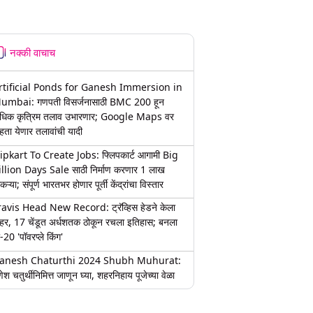
नक्की वाचाच
rtificial Ponds for Ganesh Immersion in
umbai: गणपती विसर्जनासाठी BMC 200 हून
धिक कृत्रिम तलाव उभारणार; Google Maps वर
हता येणार तलावांची यादी
lipkart To Create Jobs: फ्लिपकार्ट आगामी Big
illion Days Sale साठी निर्माण करणार 1 लाख
कऱ्या; संपूर्ण भारतभर होणार पूर्ती केंद्रांचा विस्तार
ravis Head New Record: ट्रॅव्हिस हेडने केला
हर, 17 चेंडूत अर्धशतक ठोकून रचला इतिहास; बनला
-20 'पॉवरप्ले किंग'
anesh Chaturthi 2024 Shubh Muhurat:
ेश चतुर्थीनिमित्त जाणून घ्या, शहरनिहाय पूजेच्या वेळा