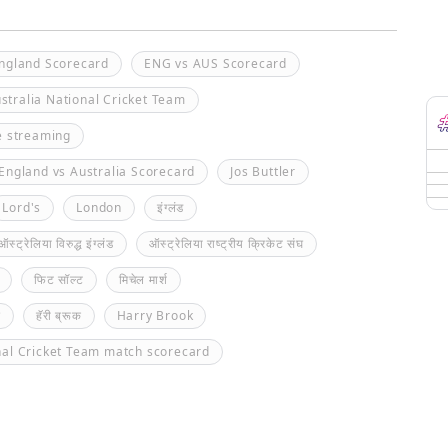
England Scorecard
ENG vs AUS Scorecard
stralia National Cricket Team
ve streaming
England vs Australia Scorecard
Jos Buttler
Lord's
London
इंग्लंड
ऑस्ट्रेलिया विरुद्ध इंग्लंड
ऑस्ट्रेलिया राष्ट्रीय क्रिकेट संघ
फिट सॉल्ट
मिचेल मार्श
घ
हॅरी ब्रूक
Harry Brook
nal Cricket Team match scorecard