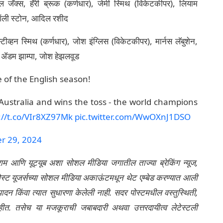
जॅक्स, हॅरी ब्रूक (कर्णधार), जेमी स्मिथ (विकेटकीपर), लियाम
स, ऑली स्टोन, आदिल रशीद
, स्टीव्हन स्मिथ (कर्णधार), जोश इंग्लिस (विकेटकीपर), मार्नस लॅबुशेन,
्क, ॲडम झाम्पा, जोश हेझलवूड
le of the English season!
 Australia and wins the toss - the world champions
://t.co/VIr8XZ97Mk
pic.twitter.com/WwOXnJ1DSO
r 29, 2024
्राम आणि यूट्यूब अशा सोशल मीडिया जगातील ताज्या ब्रेकिंग न्यूज,
ेली पोस्ट यूजर्सच्या सोशल मीडिया अकाऊंटमधून थेट एम्बेड करण्यात आली
ंपादन किंवा त्यात सुधारणा केलेली नाही. सदर पोस्टमधील वस्तुस्थिती,
नाहीत. तसेच या मजकूराची जबाबदारी अथवा उत्तरदायीत्व लेटेस्टली