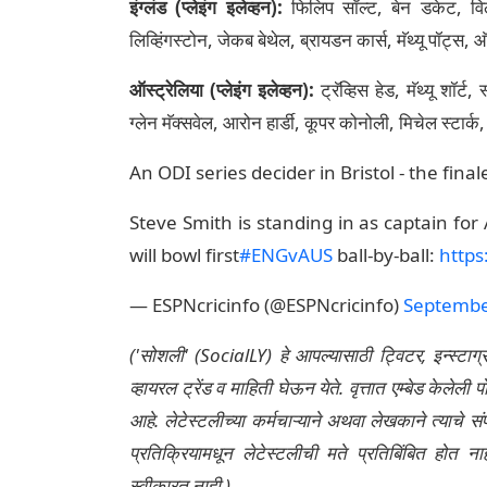
इंग्लंड (प्लेइंग इलेव्हन):
फिलिप सॉल्ट, बेन डकेट, विल 
लिव्हिंगस्टोन, जेकब बेथेल, ब्रायडन कार्स, मॅथ्यू पॉट्
ऑस्ट्रेलिया (प्लेइंग इलेव्हन):
ट्रॅव्हिस हेड, मॅथ्यू शॉर्ट
ग्लेन मॅक्सवेल, आरोन हार्डी, कूपर कोनोली, मिचेल स्टार
An ODI series decider in Bristol - the fina
Steve Smith is standing in as captain for
will bowl first
#ENGvAUS
ball-by-ball:
https
— ESPNcricinfo (@ESPNcricinfo)
Septembe
('सोशली' (SocialLY) हे आपल्यासाठी ट्विटर, इन्स्टाग
व्हायरल ट्रेंड व माहिती घेऊन येते. वृत्तात एम्बेड केल
आहे. लेटेस्टलीच्या कर्मचाऱ्याने अथवा लेखकाने त्याचे स
प्रतिक्रियामधून लेटेस्टलीची मते प्रतिबिंबित होत 
स्वीकारत नाही.)