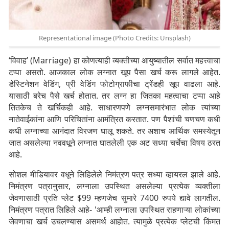
Representational image (Photo Credits: Unsplash)
‘विवाह’ (Marriage) हा कोणत्याही व्यक्तीच्या आयुष्यातील सर्वात महत्त्वाचा
टप्पा असतो. आजकाल लोक लग्नात खूप पैसा खर्च करू लागले आहेत.
डेस्टिनेशन वेडिंग, प्री वेडिंग फोटोग्राफीचा ट्रेंडही खूप वाढला आहे.
यासाठी बरेच पैसे खर्च होतात. तर लग्न हा जितका महत्वाचा टप्पा आहे
तितकेच ते खर्चिकही आहे. साधारणपणे लग्नसमारंभात लोक त्यांच्या
नातेवाईकांना आणि परिचितांना आमंत्रित करतात. पण पैशांची चणचण कधी
कधी लग्नाच्या आनंदात विरजण घालू शकते. तर अशाच आर्थिक समस्येतून
जात असलेल्या नववधूने लग्नात घातलेली एक अट सध्या चर्चेचा विषय ठरत
आहे.
सोशल मीडियावर वधूने लिहिलेले निमंत्रण पत्र सध्या व्हायरल झाले आहे.
निमंत्रण पत्रानुसार, लग्नाला उपस्थित असलेल्या प्रत्येक व्यक्तीला
जेवणासाठी प्रति प्लेट $99 म्हणजेच सुमारे 7400 रुपये द्यावे लागतील.
निमंत्रण पत्रात लिहिले आहे- 'आम्ही लग्नाला उपस्थित राहणाऱ्या लोकांच्या
जेवणाचा खर्च उचलण्यास असमर्थ आहोत. त्यामुळे प्रत्येक प्लेटची किंमत