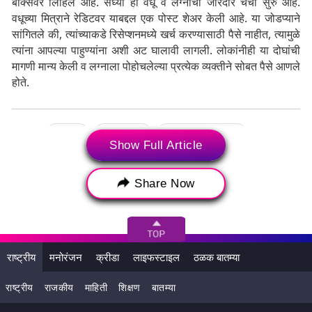
बॉक्सवर लिहिले आहे. सध्या ही वधू व लग्नाची जोरदार चर्चा सुरु आहे.
वधूच्या मित्राने रेडिटवर याबद्दल एक पोस्ट शेअर केली आहे. या जोडप्याने
सांगितले की, त्यांच्याकडे रिसेप्शनमध्ये खर्च करण्यासाठी पैसे नाहीत, त्यामुळे
त्यांना आपल्या पाहुण्यांना अशी अट घालावी लागली. लोकांनीही या दोघांची
मागणी मान्य केली व लग्नाला पोहोचलेल्या प्रत्येक व्यक्तीने सोबत पैसे आणले
होते.
Tags:
Bride
Wedding
Wedding Guests
Show Full Article
Wedding Meal
जेवणासाठी पैसे
लग्न
लग्नातील जेवण
वधू-वर
Share Now
राष्ट्रीय
मनोरंजन
क्रीडा
लाइफस्टाइल
ठळक बातम्या
राष्ट्रीय
राजकीय
माहिती
शिक्षण
बातम्या