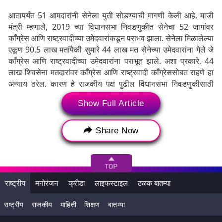
आतापर्यंत 51 आमदारांनी सेनेला युती सोडण्याची मागणी केली आहे, माजी
मंत्री म्हणाले, 2019 च्या विधानसभा निवडणुकीत सेनेचा 52 जागांवर
काँग्रेस आणि राष्ट्रवादीच्या उमेदवारांकडून पराभव झाला. सेनेला मिळालेल्या
एकूण 90.5 लाख मतांपैकी सुमारे 44 लाख मत सेनेच्या उमेदवारांना गेले जे
काँग्रेस आणि राष्ट्रवादीच्या उमेदवारांना पराभूत झाले. अशा प्रकारे, 44
लाख शिवसेना मतदारांवर काँग्रेस आणि राष्ट्रवादी काँग्रेससोबत राहणे हा
अन्याय ठरेल. कारण हे राजकीय पक्ष पुढील विधानसभा निवडणुकीसाठी
कोणत्याही निवडणूकपूर्व युतीमध्ये जागांसाठी दावे करण्याच्या तयारीत आहेत.
Show Full Article
शिवतारे म्हणाले की, पुरंदर तालुक्यातील सेनेचे पदाधिकारी आणि विविध
स्थानिक स्वराज्य संस्थांमधील लोकप्रतिनिधींनी पक्षनेतृत्वाने युती सुरू
Share Now
ठेवण्याचा निर्णय घेतल्यास एमव्हीएचा भाग होऊ इच्छित नाही, असा ठराव
एकमताने मंजूर केला आहे. शिवसेनेचे अस्तित्व टिकवून ठेवण्याला आमचे
प्राधान्य आहे. शिरूरमधून तीनवेळा निवडून आलेले लोकसभेचे माजी खासदार
शिवाजीराव आढाळराव पाटील यांना त्यांच्या मतदारसंघात राष्ट्रवादीमुळे
त्रास सहन करावा लागला, ही चिंतेची बाब आहे. ही एक गंभीर समस्या आहे.
राष्ट्रीय
मनोरंजन
क्रीडा
लाइफस्टाइल
ठळक बातम्या
राष्ट्रीय
राजकीय
माहिती
शिक्षण
बातम्या