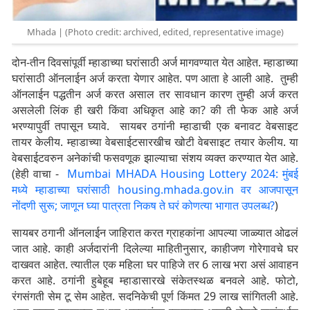
Mhada | (Photo credit: archived, edited, representative image)
दोन-तीन दिवसांपूर्वी म्हाडाच्या घरांसाठी अर्ज मागवण्यात येत आहेत. म्हाडाच्या
घरांसाठी ऑनलाईन अर्ज करता येणार आहेत. पण आता हे आली आहे. तुम्ही
ऑनलाईन पद्धतीन अर्ज करत असाल तर सावधान कारण तुम्ही अर्ज करत
असलेली लिंक ही खरी किंवा अधिकृत आहे का? की ती फेक आहे अर्ज
भरण्यापुर्वी तपासून घ्यावे. सायबर ठगांनी म्हाडाची एक बनावट वेबसाइट
तायर केलीय. म्हाडाच्या वेबसाईटसारखीच खोटी वेबसाइट तयार केलीय. या
वेबसाईटवरुन अनेकांची फसवणूक झाल्याचा संशय व्यक्त करण्यात येत आहे.
(हेही वाचा -
Mumbai MHADA Housing Lottery 2024: मुंबई
मध्ये म्हाडाच्या घरांसाठी housing.mhada.gov.in वर आजपासून
नोंदणी सुरू; जाणून घ्या पात्रता निकष ते घरं कोणत्या भागात उपलब्ध?
)
सायबर ठगानी ऑनलाईन जाहिरात करत ग्राहकांना आपल्या जाळ्यात ओढलं
जात आहे. काही अर्जदारांनी दिलेल्या माहितीनुसार, काहीजण गोरेगावचे घर
दाखवत आहेत. त्यातील एक महिला घर पाहिजे तर 6 लाख भरा असं आवाहन
करत आहे. ठगांनी हुबेहूब म्हाडासारखे संकेतस्थळ बनवले आहे. फोटो,
रंगसंगती सेम टू सेम आहेत. सदनिकेची पूर्ण किंमत 29 लाख सांगितली आहे.