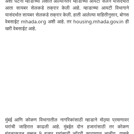
अशा घटना म्हाडाच्या लक्षात आल्यानंतर म्हाडाच्या आयटी सेलने यासंदर्भात
आता सायबर सेलकडे तक्रार केली आहे. म्हाडाच्या आयटी विभागाने
यासंदर्भात सायबर सेलकडे तक्रार केली. हाती आलेल्या माहितीनुसार, बोगस
वेबसाईट mhada.org अशी आहे. तर housing.mhada.gov.in ही
खरी वेबसाईट आहे.
मुंबई आणि कोकण विभागातील नागरिकांसाठी म्हाडाने मोठ्या प्रमाणावर
घरांची जाहिरात काढली आहे. मुंबईत दोन हजारांसाठी तर कोकण
मंडळाकडून तब्बल 9 हजार घरांसाठी लॉटरी काढण्यात आलीय. यामुळे