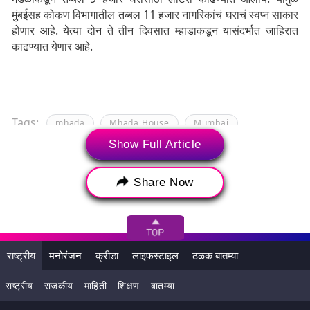
मुंबईसह कोकण विभागातील तब्बल 11 हजार नागरिकांचं घराचं स्वप्न साकार
होणार आहे. येत्या दोन ते तीन दिवसात म्हाडाकडून यासंदर्भात जाहिरात
काढण्यात येणार आहे.
Tags:
mhada
Mhada House
Mumbai
Show Full Article
Home of MHADA
worli
वरळी
मुंबई
म्हाडा
म्हाडा घर
मुंबई म्हाडा लॉटरी
मुंबई म्हाडा
Share Now
mhada house
Mhada Houses Mumbai
Mhada Fake Website
राष्ट्रीय
मनोरंजन
क्रीडा
लाइफस्टाइल
ठळक बातम्या
राष्ट्रीय
राजकीय
माहिती
शिक्षण
बातम्या