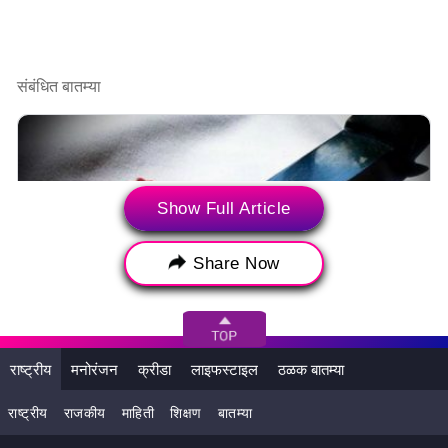
संबंधित बातम्या
Show Full Article
Share Now
राष्ट्रीय
Deonar Shocker: बहिणीशी गैरवर्तन केल्याप्रकरणी आरोपीला विचारणा
राष्ट्रीय
मनोरंजन
क्रीडा
लाइफस्टाइल
ठळक बातम्या
केली असता भावाला बेदम मारहाण, उपचारा दरम्यान 14 वर्षीय तरुणाचा मृत्यू
राष्ट्रीय
राजकीय
माहिती
शिक्षण
बातम्या