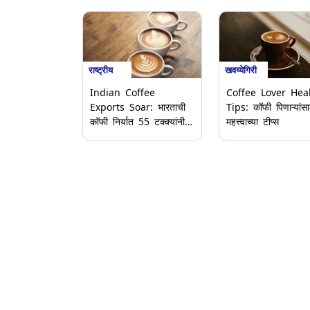
खवय्येगिरी
राष्ट्रीय
Coffee Lover Hea
Indian Coffee
Tips: कॉफी पिणाऱ्यांसा
Exports Soar: भारताची
महत्त्वाच्या टीप्स
कॉफी निर्यात 55 टक्क्यांनी
वाढली, काय आहे जागतिक
मागणी वाढल्याचा फायदा,
जाणून घ्या