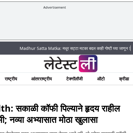
Advertisement
|
Madhur Satta Matka: मधूर सट्टा मटका बद्दल काही गोष्टी घ्या जाणून !
अचानक प
राष्ट्रीय
आंतरराष्ट्रीय
टेक्नॉलॉजी
ऑटो
क्रीडा
 सकाळी कॉफी पिल्याने हृदय राहील
मी; नव्या अभ्यासात मोठा खुलासा