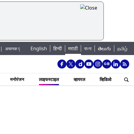
English
हिन्दी
मराठी
বাংলা
తెలుగు
தமிழ்
ूराचा धोका: खडकवासला धरणातून मुठानदी पात्रात विसर्ग सुरु; नागरिकांना नदीपात्रात न उ
मनोरंजन
लाइफस्टाइल
व्हायरल
व्हिडिओ