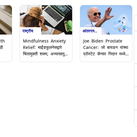
राष्ट्रीय
आंतरराष्ट्रीय
lth
Mindfulness Anxiety
Joe Biden Prostate
ठी
Relief: माईंडफुलनेसद्वारे
Cancer: जो बायडन यांच्या
चिंतामुक्ती शक्य; अभ्यासातून
प्रोस्टेट कॅन्सर निदान मध्ये
निष्कर्ष
Gleason Score 9 म्हणजे
नेमकं काय? पहा काय असतो
हा Gleason Score