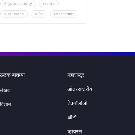
Cryptocurrency
इतर खेळ
Viral Video
आरोग्य
Cybercrime
ठळक बातम्या
महाराष्ट्र
आंतरराष्ट्रीय
लेखक
टेक्नॉलॉजी
विज्ञान
ऑटो
व्हायरल