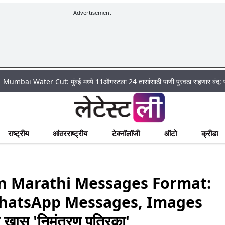
Advertisement
 मुंबई मध्ये 11ऑगस्टला 24 तासांसाठी पाणी पुरवठा राहणार बंद; पहा कुठे असेल पाणी ब
राष्ट्रीय
आंतरराष्ट्रीय
टेक्नॉलॉजी
ऑटो
क्रीडा
on Marathi Messages Format:
ित्त WhatsApp Messages, Images
वा खास 'निमंत्रण पत्रिका'