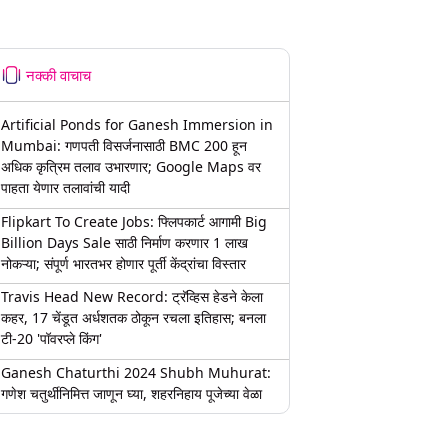
नक्की वाचाच
Artificial Ponds for Ganesh Immersion in
Mumbai: गणपती विसर्जनासाठी BMC 200 हून
अधिक कृत्रिम तलाव उभारणार; Google Maps वर
पाहता येणार तलावांची यादी
Flipkart To Create Jobs: फ्लिपकार्ट आगामी Big
Billion Days Sale साठी निर्माण करणार 1 लाख
नोकऱ्या; संपूर्ण भारतभर होणार पूर्ती केंद्रांचा विस्तार
Travis Head New Record: ट्रॅव्हिस हेडने केला
कहर, 17 चेंडूत अर्धशतक ठोकून रचला इतिहास; बनला
टी-20 'पॉवरप्ले किंग'
Ganesh Chaturthi 2024 Shubh Muhurat:
गणेश चतुर्थीनिमित्त जाणून घ्या, शहरनिहाय पूजेच्या वेळा