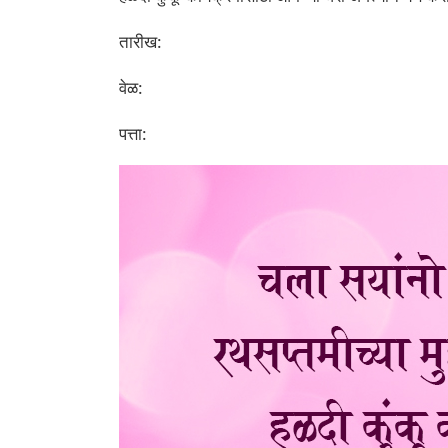
तारीख:
वेळ:
पत्ता: