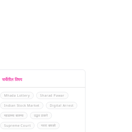
चर्चेतील विषय
Mhada Lottery
Sharad Pawar
Indian Stock Market
Digital Arrest
म्हाडाच्या बातम्या
उद्धव ठाकरे
Supreme Court
नवरा बायको