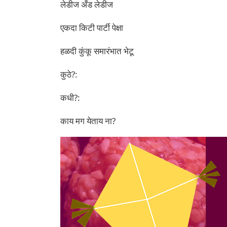
लेडीज अँड लेडीज
एकदा किटी पार्टी पेक्षा
हळदी कुंकू समारंभात भेटू
कुठे?:
कधी?:
काय मग येताय ना?