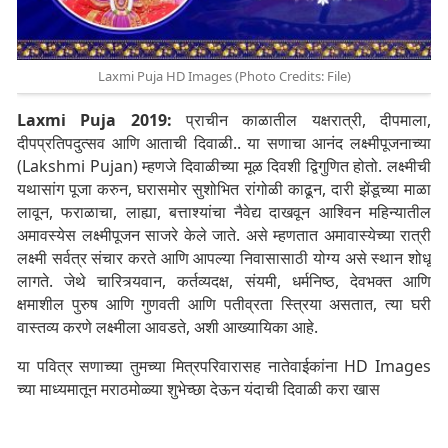
Laxmi Puja HD Images (Photo Credits: File)
Laxmi Puja 2019:
प्राचीन काळातील यक्षरात्री, दीपमाला,
दीपप्रतिपदुत्सव आणि आताची दिवाळी.. या सणाचा आनंद लक्ष्मीपूजनाच्या
(Lakshmi Pujan) म्हणजे दिवाळीच्या मूळ दिवशी द्विगुणित होतो. लक्ष्मीची
यथासांग पूजा करुन, घरासमोर सुशोभित रांगोळी काढून, दारी झेंडूच्या माळा
लावून, फराळाचा, लाह्या, बत्ताश्यांचा नैवेद्य दाखवून आश्व‌िन महिन्यातील
अमावस्येस लक्ष्मीपूजन साजरे केले जाते. असे म्हणतात अमावास्येच्या रात्री
लक्ष्मी सर्वत्र संचार करते आणि आपल्या निवासासाठी योग्य असे स्थान शोधू
लागते. जेथे चारित्र्यवान, कर्तव्यदक्ष, संयमी, धर्मनिष्ठ, देवभक्त आणि
क्षमाशील पुरुष आणि गुणवती आणि पतीव्रता स्त्रिया असतात, त्या घरी
वास्तव्य करणे लक्ष्मीला आवडते, अशी आख्यायिका आहे.
या पवित्र सणाच्या तुमच्या मित्रपरिवारासह नातेवाईकांना HD Images
च्या माध्यमातून मराठमोळ्या शुभेच्छा देऊन यंदाची दिवाळी करा खास