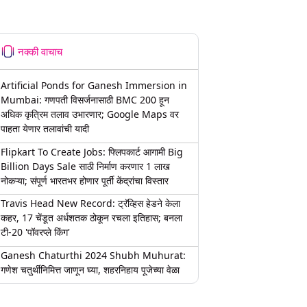
नक्की वाचाच
Artificial Ponds for Ganesh Immersion in
Mumbai: गणपती विसर्जनासाठी BMC 200 हून
अधिक कृत्रिम तलाव उभारणार; Google Maps वर
पाहता येणार तलावांची यादी
Flipkart To Create Jobs: फ्लिपकार्ट आगामी Big
Billion Days Sale साठी निर्माण करणार 1 लाख
नोकऱ्या; संपूर्ण भारतभर होणार पूर्ती केंद्रांचा विस्तार
Travis Head New Record: ट्रॅव्हिस हेडने केला
कहर, 17 चेंडूत अर्धशतक ठोकून रचला इतिहास; बनला
टी-20 'पॉवरप्ले किंग'
Ganesh Chaturthi 2024 Shubh Muhurat:
गणेश चतुर्थीनिमित्त जाणून घ्या, शहरनिहाय पूजेच्या वेळा