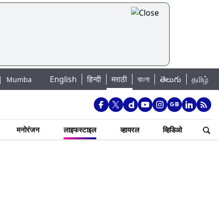
English
हिन्दी
मराठी
বাংলা
తెలుగు
தமிழ்
ater Levels: मुंबई पाणीपुरवठा अपडेट: शहरातील 7 तलावांमधील जलसाठा 88.93 टक्क
मनोरंजन
लाइफस्टाइल
व्हायरल
व्हिडिओ