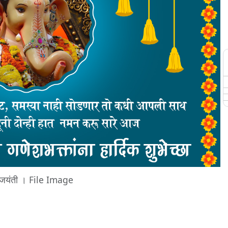
 जयंती । File Image