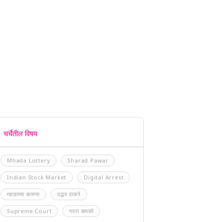
चर्चेतील विषय
Mhada Lottery
Sharad Pawar
Indian Stock Market
Digital Arrest
म्हाडाच्या बातम्या
उद्धव ठाकरे
Supreme Court
नवरा बायको