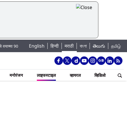
|
English
हिन्दी
मराठी
বাংলা
తెలుగు
தமிழ்
न
मुंबईतील तलावांमधील आजची पाणी पातळी: 7 तलावांमधील पाणीसाठा 90.06 टक्क्यांवर
मनोरंजन
लाइफस्टाइल
व्हायरल
व्हिडिओ