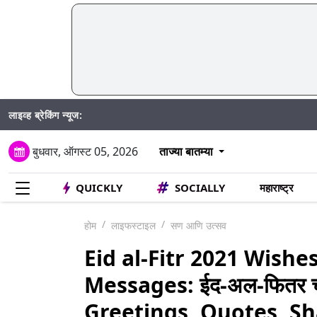
लाइव्ह ब्रेकिंग न्यूज:
DY Patil Dies: माजी राज्
बुधवार, ऑगस्ट 05, 2026
ताज्या बातम्या
QUICKLY
SOCIALLY
महाराष्ट्र
होम
लाइफस्टाइल
सण आणि उत्सव
Eid al-Fitr 2021 Wish
Messages: ईद-अल-फितर च्या
Greetings, Quotes, S