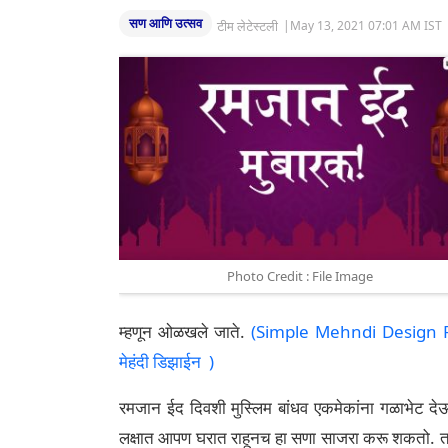
सण आणि उत्सव
टीम लेटेस्टली
|
May 13, 2021 07:01 AM IST
Photo Credit : File Image
म्हणून ओळखले जाते.
(Simple Mehndi Design For 
मेहंदी डिझाईन )
रमजान ईद दिवशी मुस्लिम बांधव एकमेकांना गळाभेट देऊ
लक्षात आपण घरात राहूनच हा सणा साजरा करू शकतो. तसे