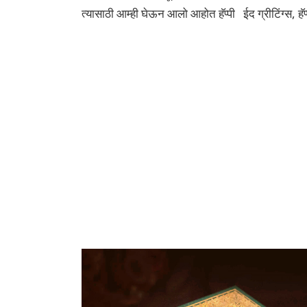
त्यासाठी आम्ही घेऊन आलो आहोत हॅप्पी ईद ग्रीटिंग्स, हॅप्