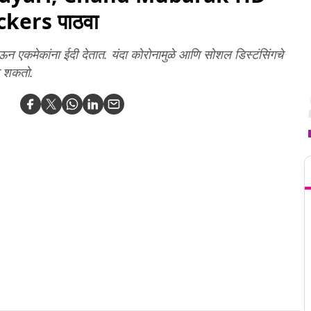
kers पाठवा
ऊन एकमेकांना ईदी देतात. यंदा कोरोनामुळे आणि सोशल डिस्टंसिंगचे
ू शकतो.
T