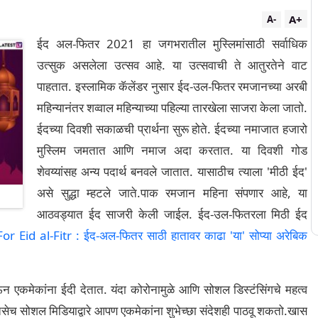
A+
A-
ईद अल-फितर 2021 हा जगभरातील मुस्लिमांसाठी सर्वाधिक
उत्सुक असलेला उत्सव आहे. या उत्सवाची ते आतुरतेने वाट
पाहतात. इस्लामिक कॅलेंडर नुसार ईद-उल-फितर रमजानच्या अरबी
महिन्यानंतर शव्वाल महिन्याच्या पहिल्या तारखेला साजरा केला जातो.
ईदच्या दिवशी सकाळची प्रार्थना सुरू होते. ईदच्या नमाजात हजारो
मुस्लिम जमतात आणि नमाज अदा करतात. या दिवशी गोड
शेवय्यांसह अन्य पदार्थ बनवले जातात. यासाठीच त्याला 'मीठी ईद'
असे सुद्धा म्हटले जाते.पाक रमजान महिना संपणार आहे, या
आठवड्यात ईद साजरी केली जाईल. ईद-उल-फितरला मिठी ईद
Eid al-Fitr : ईद-अल-फितर साठी हातावर काढा 'या' सोप्या अरेबिक
न एकमेकांना ईदी देतात. यंदा कोरोनामुळे आणि सोशल डिस्टंसिंगचे महत्व
च सोशल मिडियाद्वारे आपण एकमेकांना शुभेच्छा संदेशही पाठवू शकतो.खास