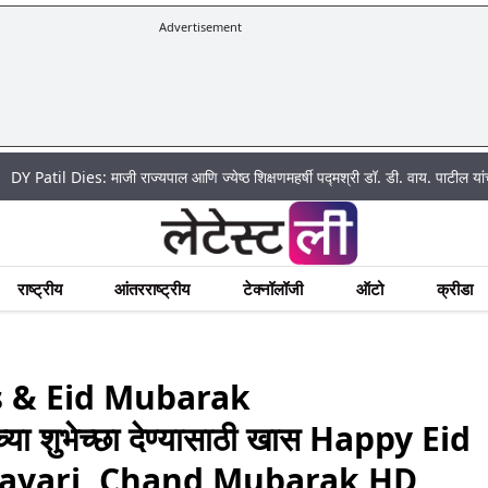
Advertisement
यपाल आणि ज्येष्ठ शिक्षणमहर्षी पद्मश्री डॉ. डी. वाय. पाटील यांचे वयाच्या 90 व्या वर्षी निध
राष्ट्रीय
आंतरराष्ट्रीय
टेक्नॉलॉजी
ऑटो
क्रीडा
es & Eid Mubarak
 शुभेच्छा देण्यासाठी खास Happy Eid
hayari, Chand Mubarak HD