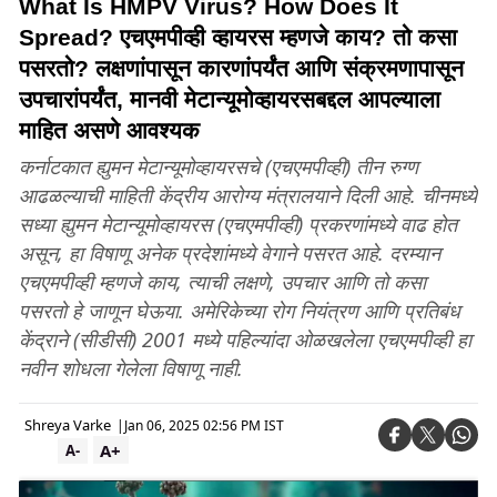
What Is HMPV Virus? How Does It
Spread? एचएमपीव्ही व्हायरस म्हणजे काय? तो कसा
पसरतो? लक्षणांपासून कारणांपर्यंत आणि संक्रमणापासून
उपचारांपर्यंत, मानवी मेटान्यूमोव्हायरसबद्दल आपल्याला
माहित असणे आवश्यक
कर्नाटकात ह्युमन मेटान्यूमोव्हायरसचे (एचएमपीव्ही) तीन रुग्ण
आढळल्याची माहिती केंद्रीय आरोग्य मंत्रालयाने दिली आहे. चीनमध्ये
सध्या ह्युमन मेटान्यूमोव्हायरस (एचएमपीव्ही) प्रकरणांमध्ये वाढ होत
असून, हा विषाणू अनेक प्रदेशांमध्ये वेगाने पसरत आहे. दरम्यान
एचएमपीव्ही म्हणजे काय, त्याची लक्षणे, उपचार आणि तो कसा
पसरतो हे जाणून घेऊया. अमेरिकेच्या रोग नियंत्रण आणि प्रतिबंध
केंद्राने (सीडीसी) 2001 मध्ये पहिल्यांदा ओळखलेला एचएमपीव्ही हा
नवीन शोधला गेलेला विषाणू नाही.
Shreya Varke
|
Jan 06, 2025 02:56 PM IST
A+
A-