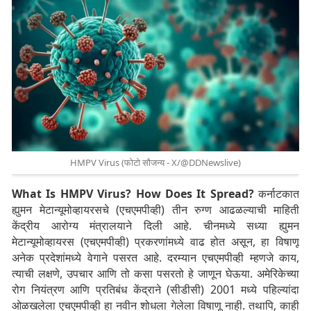
HMPV Virus (फोटो सौजन्य - X/@DDNewslive)
What Is HMPV Virus? How Does It Spread?
कर्नाटकात
ह्युमन मेटान्यूमोव्हायरसचे (एचएमपीव्ही) तीन रुग्ण आढळल्याची माहिती
केंद्रीय आरोग्य मंत्रालयाने दिली आहे. चीनमध्ये सध्या ह्युमन
मेटान्यूमोव्हायरस (एचएमपीव्ही) प्रकरणांमध्ये वाढ होत असून, हा विषाणू
अनेक प्रदेशांमध्ये वेगाने पसरत आहे. दरम्यान एचएमपीव्ही म्हणजे काय,
त्याची लक्षणे, उपचार आणि तो कसा पसरतो हे जाणून घेऊया. अमेरिकेच्या
रोग नियंत्रण आणि प्रतिबंध केंद्राने (सीडीसी) 2001 मध्ये पहिल्यांदा
ओळखलेला एचएमपीव्ही हा नवीन शोधला गेलेला विषाणू नाही. तथापि, काही