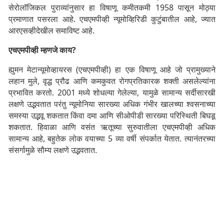
सेरोलॉजिकल पुराव्यांनुसार हा विषाणू कमीतकमी 1958 पासून मोठ्या
प्रमाणात पसरला आहे. एचएमपीव्ही न्यूमोव्हिरिडी कुटुंबातील आहे, ज्यात
आरएसव्हीदेखील समाविष्ट आहे.
एचएमपीव्ही म्हणजे काय?
ह्युमन मेटान्यूमोव्हायरस (एचएमपीव्ही) हा एक विषाणू आहे जो प्रामुख्याने
लहान मुले, वृद्ध प्रौढ आणि कमकुवत रोगप्रतिकारक शक्ती असलेल्यांना
प्रभावित करतो. 2001 मध्ये शोधल्या गेलेल्या, यामुळे सामान्य सर्दीसारखी
लक्षणे उद्भवतात परंतु न्यूमोनिया सारख्या अधिक गंभीर खालच्या श्वसनाच्या
समस्या उद्भवू शकतात किंवा दमा आणि सीओपीडी सारख्या परिस्थिती बिघडू
शकतात. हिवाळा आणि वसंत ऋतूच्या सुरुवातीला एचएमपीव्ही अधिक
सामान्य आहे, बहुतेक लोक वयाच्या 5 व्या वर्षी संपर्कात येतात. त्यानंतरच्या
संसर्गामुळे सौम्य लक्षणे उद्भवतात.