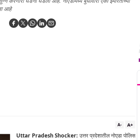
न सुन्न करणारी घडना घडली आहे. नोएडामध्ये बुधावारी एका इमारतीच्या
ला आहे
T
A+
A-
Uttar Pradesh Shocker:
उत्तर प्रदेशातील नोएडा पोलिस