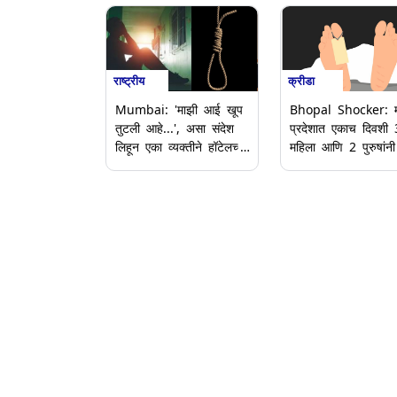
राष्ट्रीय
क्रीडा
Mumbai: 'माझी आई खूप
Bhopal Shocker: म
तुटली आहे...', असा संदेश
प्रदेशात एकाच दिवशी 
लिहून एका व्यक्तीने हॉटेलच्या
महिला आणि 2 पुरुषांनी
खोलीत केली आत्महत्या
आत्महत्या, धक्कादायक
आले समोर