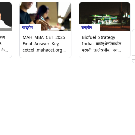
राष्ट्रीय
राष्ट्रीय
ध्य
MAH MBA CET 2025
Biofuel Strategy
3
Final Answer Key,
India: बायोइथेनॉलमधील
 केली
cetcell.mahacet.org
प्रगती उल्लेखनीय, पण
 कारण
वर जारी; 28 प्रश्नांसाठी
बायो-CNG साठी धोरणात्मक
मिळणार ग्रेस मार्क
गतीची गरज