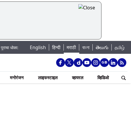
English
हिन्दी
मराठी
বাংলা
తెలుగు
தமிழ்
खडकवासला धरणातून मुठानदी पात्रात विसर्ग सुरु; नागरिकांना नदीपात्रात न उतरण्याचे प्
मनोरंजन
लाइफस्टाइल
व्हायरल
व्हिडिओ