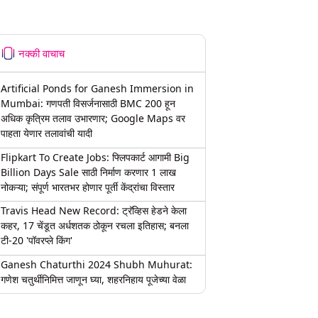
नक्की वाचाच
Artificial Ponds for Ganesh Immersion in
Mumbai: गणपती विसर्जनासाठी BMC 200 हून
अधिक कृत्रिम तलाव उभारणार; Google Maps वर
पाहता येणार तलावांची यादी
Flipkart To Create Jobs: फ्लिपकार्ट आगामी Big
Billion Days Sale साठी निर्माण करणार 1 लाख
नोकऱ्या; संपूर्ण भारतभर होणार पूर्ती केंद्रांचा विस्तार
Travis Head New Record: ट्रॅव्हिस हेडने केला
कहर, 17 चेंडूत अर्धशतक ठोकून रचला इतिहास; बनला
टी-20 'पॉवरप्ले किंग'
Ganesh Chaturthi 2024 Shubh Muhurat:
गणेश चतुर्थीनिमित्त जाणून घ्या, शहरनिहाय पूजेच्या वेळा