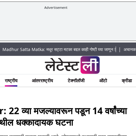
Advertisement
|
tta Matka: मधूर सट्टा मटका बद्दल काही गोष्टी घ्या जाणून !
अचानक पूराचा धोका: 
राष्ट्रीय
आंतरराष्ट्रीय
टेक्नॉलॉजी
ऑटो
क्रीडा
व्या मजल्यावरून पडून 14 वर्षांच्या
ोएडा येथील धक्कादायक घटना