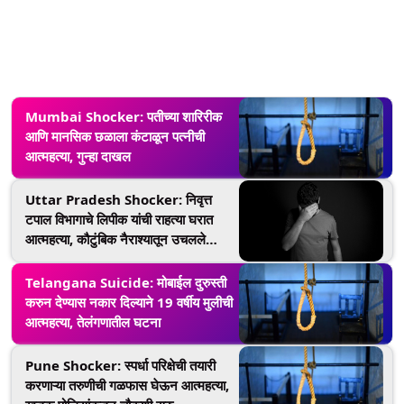
Mumbai Shocker: पतीच्या शारिरीक
आणि मानसिक छळाला कंटाळून पत्नीची
आत्महत्या, गुन्हा दाखल
Uttar Pradesh Shocker: निवृत्त
टपाल विभागाचे लिपीक यांची राहत्या घरात
आत्महत्या, कौटुंबिक नैराश्यातून उचलले
टोकाचे पाऊल
Telangana Suicide: मोबाईल दुरुस्ती
करुन देण्यास नकार दिल्याने 19 वर्षीय मुलीची
आत्महत्या, तेलंगणातील घटना
Pune Shocker: स्पर्धा परिक्षेची तयारी
करणाऱ्या तरुणीची गळफास घेऊन आत्महत्या,