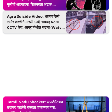
मुलीची आत्महत्या, शिक्षकाला अटक,
संभाजीनगर येथील घटना
Agra Suicide Video: धावत्या रेल्वे
समोर तरुणीने मारली उडी, भयावह घटना
CCTV कैद, आग्रा येथील घटना (Watch
Video)
Tamil Nadu Shocker: अपार्टमेंटच्या
छतावर पडलेले बाळाला वाचवण्यात यश;