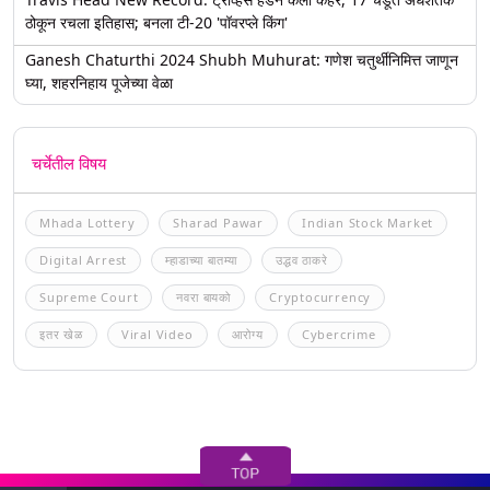
ठोकून रचला इतिहास; बनला टी-20 'पॉवरप्ले किंग'
Ganesh Chaturthi 2024 Shubh Muhurat: गणेश चतुर्थीनिमित्त जाणून
घ्या, शहरनिहाय पूजेच्या वेळा
चर्चेतील विषय
Mhada Lottery
Sharad Pawar
Indian Stock Market
Digital Arrest
म्हाडाच्या बातम्या
उद्धव ठाकरे
Supreme Court
नवरा बायको
Cryptocurrency
इतर खेळ
Viral Video
आरोग्य
Cybercrime