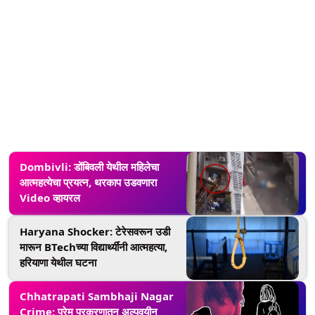
Dombivli: डोंबिवली येथील महिलेचा
आत्महत्येचा प्रयत्न, थरकाप उडवणारा
Video व्हायरल
Haryana Shocker: टेरेसवरून उडी
मारून BTechच्या विद्यार्थ्यींनी आत्महत्या,
हरियाणा येथील घटना
Chhatrapati Sambhaji Nagar
Crime: प्रेम प्रकरणातून अल्पवयीन