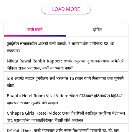
LOAD MORE
ताजी बातमी
ट्रेंडिंग
मुंबईतील तलावांमधील आजची पाणी पातळी: 7 तलावांमधील पाणीसाठा 88.40
टक्क्यांवर
Nikita Rawal Ranbir Kapoor: रणबीर कपूरच्या जुन्या वक्तव्यावर अभिनेत्री
निकिता रावल आक्रमक, माफी मागण्याची मागणी
SIR अंतर्गत मतदार पुनरीक्षण अर्ज भरल्यास 16 हजार रुपये मिळण्याचा दावा पूर्णपणे
खोटा
Bhabhi Hotel Room Viral Video: सोशल मीडियावर हॉटेलमधील व्हिडिओ
व्हायरल; सायबर सुरक्षेचे मोठे आव्हान
Chhapra Girls Hostel Video: छपरा विद्यार्थिनी वसतिगृह रात्रीच्या भेटीवरून
वाद, प्राचार्यांच्या कारवाईविरोधात विद्यार्थिनींचे आंदोलन
DY Patil Dies: माजी राज्यपाल आणि ज्येष्ठ शिक्षणमहर्षी पद्मश्री डॉ. डी. वाय.