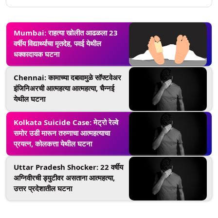
Mumbai: राहत्या खोलीत आढळला 23
वर्षीय विद्यार्थ्याचा मृतदेह, पवई येथील
धक्कादायक घटना
Chennai: कामाच्या दबावामुळे सॉफ्टवेअर
इंजिनिअरची आत्महत्या आत्महत्या, चैन्नई
येथील घटना
Kolkata Suicide Case: मेट्रो रेल्वे
समोर उडी मारून तरुणाचा आत्महत्याचा
प्रयत्न, कोलकत्ता येथील घटना
Uttar Pradesh Shocker: 22 वर्षीय
अग्निवीरची ड्युटीवर असताना आत्महत्या,
उत्तर प्रदेशातील घटना