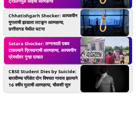
ट्रोलिंगमुळे आईची आत्महत्या
Chhatishgarh Shocker: अल्पवयीन
युगलाची झाडाला लटकून आत्महत्या,
छत्तीसगड येथील घटना
Satara Shocker: लग्नासाठी दबाव
टाकल्याने प्रियकराची आत्महत्या, अल्पवयीन
प्रेयसीवर गुन्हा दाखल
CBSE Student Dies by Suicide:
बारावीच्या परिक्षेत दोन विषयात नापास झाल्याने
16 वर्षीय मुलाची आत्महत्या, चौकशी सुरु