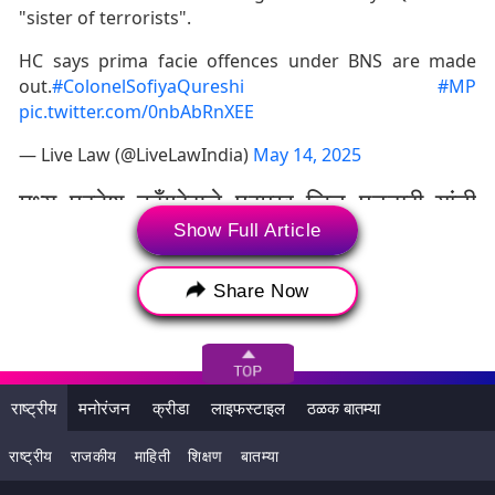
"sister of terrorists".
HC says prima facie offences under BNS are made
out.
#ColonelSofiyaQureshi
#MP
pic.twitter.com/0nbAbRnXEE
— Live Law (@LiveLawIndia)
May 14, 2025
मध्य प्रदेश काँग्रेसचे प्रमुख जितू पटवारी यांनी
FIR दाखल केली
Show Full Article
#WATCH
| Bhopal | MP Congress
Share Now
chief Jitu Patwari files a complaint
against Madhya Pradesh Minister
Kunwar Vijay Shah over his
राष्ट्रीय
मनोरंजन
क्रीडा
लाइफस्टाइल
ठळक बातम्या
objectionable remarks against
Colonel Sofiya Qureshi.
राष्ट्रीय
राजकीय
माहिती
शिक्षण
बातम्या