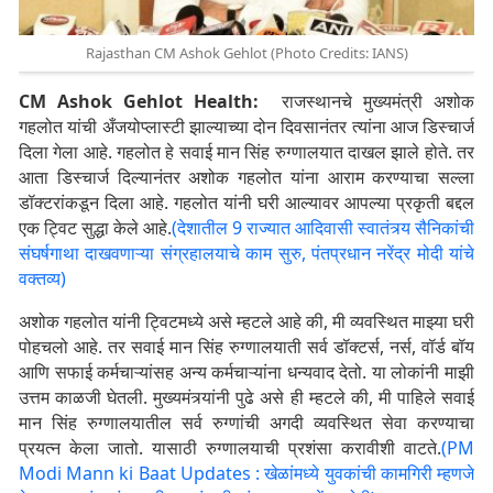
Rajasthan CM Ashok Gehlot (Photo Credits: IANS)
CM Ashok Gehlot Health:
राजस्थानचे मुख्यमंत्री अशोक
गहलोत यांची अँजयोप्लास्टी झाल्याच्या दोन दिवसानंतर त्यांना आज डिस्चार्ज
दिला गेला आहे. गहलोत हे सवाई मान सिंह रुग्णालयात दाखल झाले होते. तर
आता डिस्चार्ज दिल्यानंतर अशोक गहलोत यांना आराम करण्याचा सल्ला
डॉक्टरांकडून दिला आहे. गहलोत यांनी घरी आल्यावर आपल्या प्रकृती बद्दल
एक ट्विट सुद्धा केले आहे.
(देशातील 9 राज्यात आदिवासी स्वातंत्र्य सैनिकांची
संघर्षगाथा दाखवणाऱ्या संग्रहालयाचे काम सुरु, पंतप्रधान नरेंद्र मोदी यांचे
वक्तव्य)
अशोक गहलोत यांनी ट्विटमध्ये असे म्हटले आहे की, मी व्यवस्थित माझ्या घरी
पोहचलो आहे. तर सवाई मान सिंह रुग्णालयाती सर्व डॉक्टर्स, नर्स, वॉर्ड बॉय
आणि सफाई कर्मचाऱ्यांसह अन्य कर्मचाऱ्यांना धन्यवाद देतो. या लोकांनी माझी
उत्तम काळजी घेतली. मुख्यमंत्र्यांनी पुढे असे ही म्हटले की, मी पाहिले सवाई
मान सिंह रुग्णालयातील सर्व रुग्णांची अगदी व्यवस्थित सेवा करण्याचा
प्रयत्न केला जातो. यासाठी रुग्णालयाची प्रशंसा करावीशी वाटते.
(PM
Modi Mann ki Baat Updates : खेळांमध्ये युवकांची कामगिरी म्हणजे