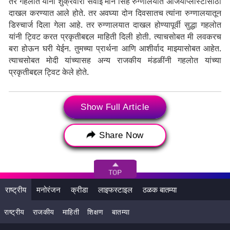
तर गहलोत यांना शुक्रवारी सवाई मान सिंह रुग्णालयात अँजियोप्लास्टीसाठी
दाखल करण्यात आले होते. तर अवघ्या दोन दिवसातच त्यांना रुग्णालयातून
डिस्चार्ज दिला गेला आहे. तर रुग्णालयात दाखल होण्यापूर्वी सुद्धा गहलोत
यांनी ट्विट करत प्रकृतीबद्दल माहिती दिली होती. त्याचसोबत मी लवकरच
बरा होऊन घरी येईन. तुमच्या प्रार्थना आणि आशीर्वाद माझ्यासोबत आहेत.
त्याचसोबत मोदी यांच्यासह अन्य राजकीय मंडळींनी गहलोत यांच्या
प्रकृतीबद्दल ट्विट केले होते.
Show Full Article
Tags:
CM Ashok Gehlot
CM Ashok Gehlot Health Update
Rajasthan
Share Now
अशोक गहलोत
अशोक गहलोत हेल्थ अपडेट
राजस्थान मुख्यमंत्री अशोक गहलोत
राष्ट्रीय
मनोरंजन
क्रीडा
लाइफस्टाइल
ठळक बातम्या
राष्ट्रीय
राजकीय
माहिती
शिक्षण
बातम्या