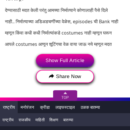
देण्यासाठी मदत केली परंतु आमच्या निर्मात्याने कोणालाही पैसे दिले
नाही.. निर्मात्याच्या अडिअडचणींच्या वेळेस, episodes ची Bank नाही
म्हणून किंवा कधी कधी निर्मात्यांकडे costumes नाही म्हणून घरून
आपले costumes आणून शूटिंगचा वेळ वाया जाऊ नये म्हणून मदत
करणे आता चुक आहे का?
Show Full Article
आपल्याच मेहनतीचा हक्काचा पैसा मोबदला भिक मागीतल्या सारखा
Share Now
सतत मागत रहाणे हे योग्य आहे का?
दरम्यान हीच सारखी पोस्ट शर्मिष्ठा राऊत, मृणाल दुसानीस, संग्राम समेळ
यांनी इंस्टाग्रामवर पोस्ट केली आहे.
राष्ट्रीय
मनोरंजन
क्रीडा
लाइफस्टाइल
ठळक बातम्या
राष्ट्रीय
राजकीय
माहिती
शिक्षण
बातम्या