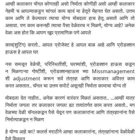
आम्ही कलाकार चॅनल कोणतही असो निर्माता कोणीही असो आम्ही कलाकार
नेहमी च आपल्याकडुन चांगलं काम व्हावं या हेतूने मेहनत घेत असतो. उत्तम
काम आणि ते केल्यावर त्याचा योग्य मोबदला हाच हेतू असतो आणि तो
असावा. पण काम करुनही त्याचा पैसा वेळेवरच न मिळणे, योग्य आहे? अनेक
वेळा अस होत कि आपण खूप प्रामाणिक पणे आपले
काम(शुटिंग) करतो.. आपल प्रोजेक्ट हे आपल बाळ आहे आणि प्रोडक्शन
हाऊस हे आपल घर
नस समजून वेळेची, परिस्थितीशी, घरच्यांशी, प्रोडक्शन हाऊस कडून
न मिळणाऱ्या गोष्टींशी, प्रोडक्शनहाऊस च्या Missmanagement
शी adjustment करून सर्व तंत्रज्ञ आणि कलाकार अविरत काम
करत असतात.. चॅनल चा उत्तम सपोर्ट असूनही निर्माता कामाचा योग्य तो
मोबदला देत नाहीत.. अनेक कारणं वारंवार मिळतं असतात.. ...आम्ही मात्र
निर्माता जगला तर कलाकार जगला ह्या तत्वांतर्गत काम करत असतो.. मग
वेळच्या वेळी चॅनलकडून पैसे येवून पण कलाकारांना आणि तंत्रज्ञानांना पैसे
निर्मात्याकडून न मिळण
हे योग्य आहे का? कलर्स मराठीने आम्हा कलाकारांना, तंत्रज्ञांनाना वेळोवेळी
पैसे मिळवून