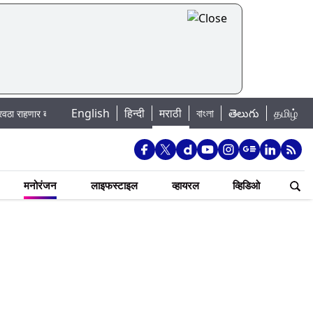
English
|
हिन्दी
मराठी
বাংলা
తెలుగు
தமிழ்
ंद; पहा कुठे असेल पाणी बंद
Madhur Satta Matka: मधूर सट्टा मटका बद्दल काही गो
मनोरंजन
लाइफस्टाइल
व्हायरल
व्हिडिओ