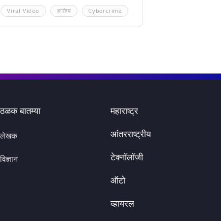
Viral Video
आरोग्य
Cybercrime
ठळक बातम्या
महाराष्ट्र
आंतरराष्ट्रीय
लेखक
टेक्नॉलॉजी
विज्ञान
ऑटो
व्हायरल