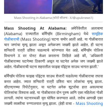
Mass Shooting in Alabama (फोटो सौजन्य - X/@upuknews1)
Mass Shooting At Alabama:
अमेरिकेतील अलाबामा
(Alabama) राज्यातील बर्मिंगहॅम (Birmingham) येथे
सामूहिक
गोळीबाराची
(Mass Shooting) घटना समोर आली आहे. या गोळीबारात
चार जणांचा मृत्यू झाला असून अनेकजण जखमी झाले आहेत. ही घटना
शनिवारी रात्री उशिरा घडल्याचे सांगण्यात येत आहे. बर्मिंगहॅम पोलिस
विभागाने X वर पोस्ट शेअर करताना लिहिले आहे की, 'अधिकारी
गोळीबाराच्या घटनेच्या ठिकाणी असून या घटनेत अनेक जण जखमी झाले
आहेत. गोळीबाराची घटना शहरातील फाइव्ह पॉइंट्स साउथ भागात झाली.'
बर्मिंगहॅम पोलिस फाइव्ह पॉइंट्स साउथ शेजारी घडलेल्या गोळीबाराचा तपास
करत आहेत. ज्यात शनिवारी रात्री उशिरा चार लोकांचा मृत्यू झाला.
सीएनएनच्या रिपोर्टनुसार, या घटनेत अनेक शूटर्सचा हात असल्याचा
पोलिसांचा विश्वास आहे. या गोळीबारात दोन पुरुष आणि एका महिलेला गोळी
लागली. त्यांना घटनास्थळी मृत घोषित करण्यात आले. तसेच आणखी एका
जखमी व्यक्तीचा रुग्णालयात मृत्यू झाला. (हेही वाचा -
Mass Shooting