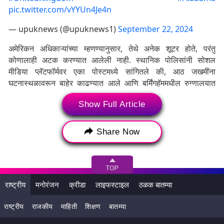
pic.twitter.com/vYYUn4Je4n
— upuknews (@upuknews1)
September 22, 2024
अमेरिकन अधिकाऱ्यांच्या म्हणण्यानुसार, तेथे अनेक शूटर होते, परंतु
कोणालाही अटक करण्यात आलेली नाही. स्थानिक पोलिसांनी सोशल
मीडिया प्लॅटफॉर्मवर एका पोस्टमध्ये सांगितले की, आठ जखमींना
घटनास्थळावरून बाहेर काढण्यात आले आणि बर्मिंगहॅममधील रुग्णालयात
दाखल करण्यात आले.
Show Full Article
Tags:
Mass Shooting At Alabama
Share Now
Mass Shooting
Alabama
US mass shooting
Alabama Mass Shooting
अलाबामा येथे मास शूटिंग
राष्ट्रीय
मनोरंजन
क्रीडा
लाइफस्टाइल
ठळक बातम्या
मास शूटिंग
अलाबामा
यूएस गोळीबार
अलाबामा सामूहिक गोळीबार
आजच्या ठळक बातम्या
राष्ट्रीय
राजकीय
माहिती
शिक्षण
बातम्या