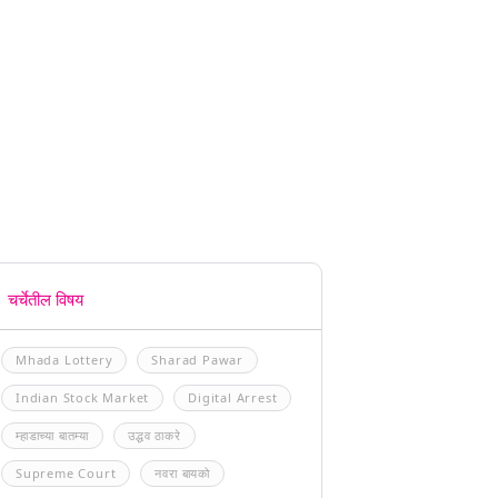
चर्चेतील विषय
Mhada Lottery
Sharad Pawar
Indian Stock Market
Digital Arrest
म्हाडाच्या बातम्या
उद्धव ठाकरे
Supreme Court
नवरा बायको