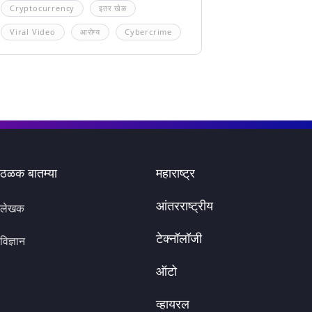
Cryptocurrency
इतर खेळ
Viral Video
आरोग्य
Cybercrime
ठळक बातम्या
महाराष्ट्र
आंतरराष्ट्रीय
लेखक
टेक्नॉलॉजी
विज्ञान
ऑटो
व्हायरल