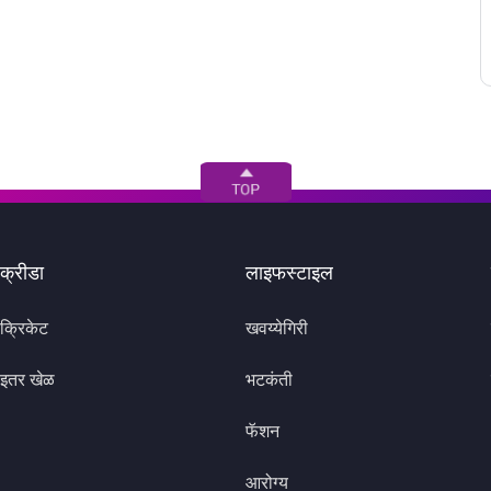
क्रीडा
लाइफस्टाइल
क्रिकेट
खवय्येगिरी
इतर खेळ
भटकंती
फॅशन
आरोग्य