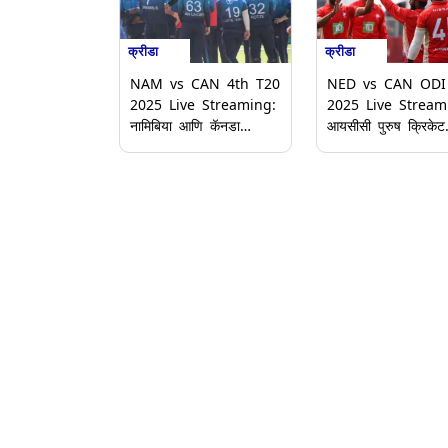
क्रीडा
क्रीडा
NAM vs CAN 4th T20
NED vs CAN ODI
2025 Live Streaming:
2025 Live Stream
नामिबिया आणि कॅनडा
आयसीसी पुरुष क्रिकेट
यांच्यातील चौथ्या टी20
विश्वचषक लीग 2 मध्ये
सामन्याचे थेट प्रक्षेपण कधी,
कॅनडा आणि नेदरलँड
कुठे आणि कसे पहाल?
आमनेसामने; लाइव्ह
स्कोअरकार्ड घ्या जाणून