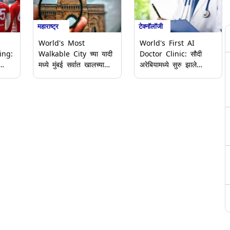
महाराष्ट्र
टेक्नॉलॉजी
World's Most
World's First AI
ing:
Walkable City च्या यादी
Doctor Clinic: सौदी
मध्ये मुंबई सर्वात खालच्या
अरेबियामध्ये सुरु झाले
दहा शहरांमध्ये; अभ्यासातून
जगातील पहिले एआय डॉक्टर
समोर आला निष्कर्ष
क्लिनिक; जाणून घ्या कसे
करते कार्य आणि प्रक्रिया