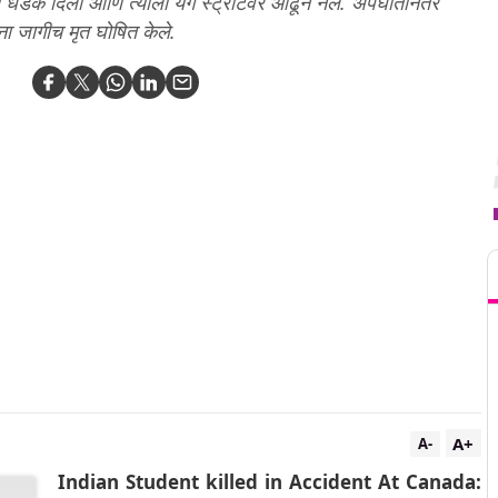
धडक दिली आणि त्याला यंग स्ट्रीटवर ओढून नेले. अपघातानंतर
ंना जागीच मृत घोषित केले.
T
A+
A-
Indian Student killed in Accident At Canada: