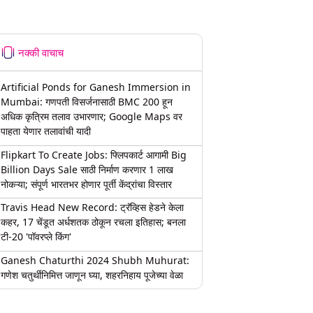
नक्की वाचाच
Artificial Ponds for Ganesh Immersion in
Mumbai: गणपती विसर्जनासाठी BMC 200 हून
अधिक कृत्रिम तलाव उभारणार; Google Maps वर
पाहता येणार तलावांची यादी
Flipkart To Create Jobs: फ्लिपकार्ट आगामी Big
Billion Days Sale साठी निर्माण करणार 1 लाख
नोकऱ्या; संपूर्ण भारतभर होणार पूर्ती केंद्रांचा विस्तार
Travis Head New Record: ट्रॅव्हिस हेडने केला
कहर, 17 चेंडूत अर्धशतक ठोकून रचला इतिहास; बनला
टी-20 'पॉवरप्ले किंग'
Ganesh Chaturthi 2024 Shubh Muhurat:
गणेश चतुर्थीनिमित्त जाणून घ्या, शहरनिहाय पूजेच्या वेळा