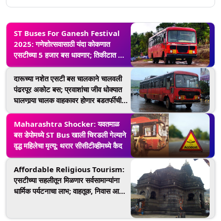
ST Buses For Ganesh Festival
2025: गणेशोत्सवासाठी यंदा कोकणात
एसटीच्या 5 हजार बस धावणार; तिकीटात 50
टक्के सवलत
दारूच्या नशेत एसटी बस चालकाने चालवली
पंढरपूर अकोट बस; प्रवाशांचा जीव धोक्यात
घालणार्‍या चालक वाहकावर होणार बडतर्फीची
कारवाई
Maharashtra Shocker: यवतमाळ
बस डेपोमध्ये ST Bus खाली चिरडली गेल्याने
वृद्ध महिलेचा मृत्यू; थरार सीसीटीव्हीमध्ये कैद
Affordable Religious Tourism:
एसटीच्या सहलीतून मिळणार सर्वसामान्यांना
धार्मिक पर्यटनाचा लाभ; वाहतूक, निवास आणि
जेवण यांचा समावेश, जाणून घ्या सविस्तर