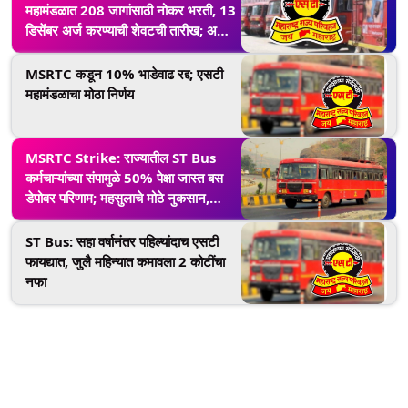
महामंडळात 208 जागांसाठी नोकर भरती, 13
डिसेंबर अर्ज करण्याची शेवटची तारीख; अर्ज
कुठे अन् कसा कराल?
MSRTC कडून 10% भाडेवाढ रद्द; एसटी
महामंडळाचा मोठा निर्णय
MSRTC Strike: राज्यातील ST Bus
कर्मचाऱ्यांच्या संपामुळे 50% पेक्षा जास्त बस
डेपोवर परिणाम; महसुलाचे मोठे नुकसान,
मुख्यमंत्र्यांनी उद्या बोलावली बैठक
ST Bus: सहा वर्षानंतर पहिल्यांदाच एसटी
फायद्यात, जुलै महिन्यात कमावला 2 कोटींचा
नफा