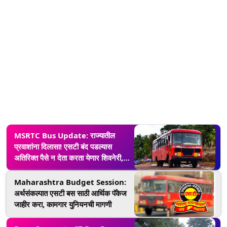
MSRTC Bus Update: राज्यातील
प्रवाशांना दिलासा! एसटी बंद पडल्यास
अतिरिक्त पैसे न देता करता येणार शिवनेरी,
शिवशाही बसमधून प्रवास
Maharashtra Budget Session:
अर्थसंकल्पात एसटी बस साठी आर्थिक पॅकेज
जाहीर करा, कामगार युनियनची मागणी