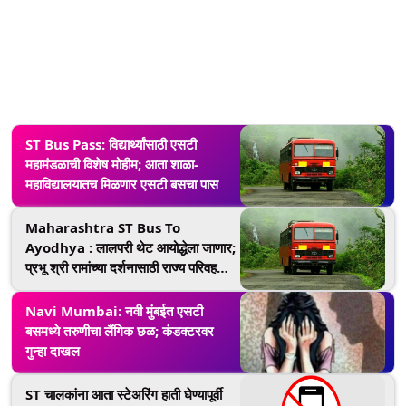
ST Bus Pass: विद्यार्थ्यांसाठी एसटी
महामंडळाची विशेष मोहीम; आता शाळा-
महाविद्यालयातच मिळणार एसटी बसचा पास
Maharashtra ST Bus To
Ayodhya : लालपरी थेट आयोद्धेला जाणार;
प्रभू श्री रामांच्या दर्शनासाठी राज्य परिवहन
महामंडळाची नवी योजना
Navi Mumbai: नवी मुंबईत एसटी
बसमध्ये तरुणीचा लैंगिक छळ; कंडक्टरवर
गुन्हा दाखल
ST चालकांना आता स्टेअरिंग हाती घेण्यापूर्वी