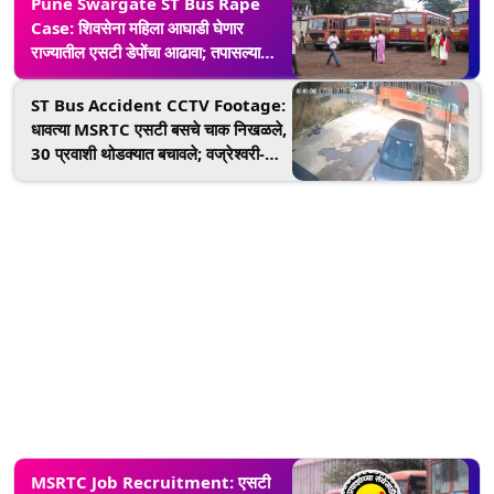
Pune Swargate ST Bus Rape
Case: शिवसेना महिला आघाडी घेणार
राज्यातील एसटी डेपोंचा आढावा; तपासल्या
जाणार महिलांसाठी असलेल्या सुविधा
ST Bus Accident CCTV Footage:
धावत्या MSRTC एसटी बसचे चाक निखळले,
30 प्रवाशी थोडक्यात बचावले; वज्रेश्वरी-
वसई मार्गावरील घटना
MSRTC Job Recruitment: एसटी