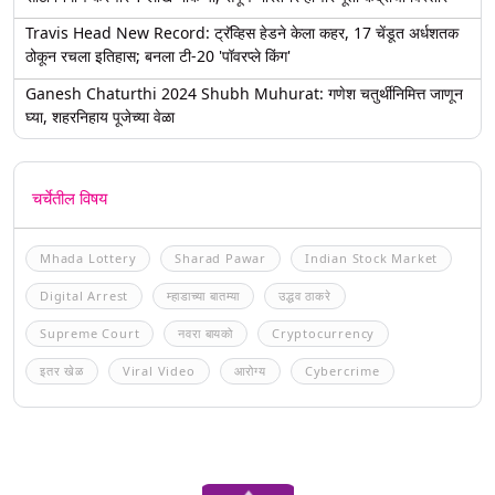
Travis Head New Record: ट्रॅव्हिस हेडने केला कहर, 17 चेंडूत अर्धशतक
ठोकून रचला इतिहास; बनला टी-20 'पॉवरप्ले किंग'
Ganesh Chaturthi 2024 Shubh Muhurat: गणेश चतुर्थीनिमित्त जाणून
घ्या, शहरनिहाय पूजेच्या वेळा
चर्चेतील विषय
Mhada Lottery
Sharad Pawar
Indian Stock Market
Digital Arrest
म्हाडाच्या बातम्या
उद्धव ठाकरे
Supreme Court
नवरा बायको
Cryptocurrency
इतर खेळ
Viral Video
आरोग्य
Cybercrime