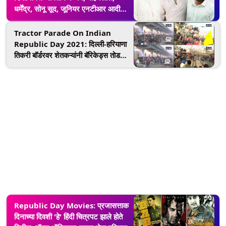
धर्मेंद्र, सोनू सूद, जूनियर एनटीआर आदी
सेलिब्रिटींनी सोशल मीडियावर चाहत्यांना
दिल्या खास शुभेच्छा!
Tractor Parade On Indian
Republic Day 2021: दिल्ली-हरियाणा
तिकरी बॉर्डरवर शेतकऱ्यांनी बॅरिकेड्स तोडले;
पोलिसांकडून शांततेचे अवाहन
Republic Day Movies: प्रजासत्ताक
दिनाच्या दिवशी 'हे' हिंदी चित्रपट झाले होते