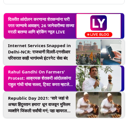
दिल्लीत आंदोलन करणाऱ्या शेतकऱ्यांना घरी
परत जाण्याचे आवाहन; 26 जानेवारीच्या ताज्या
मराठी बातम्या आणि ब्रेकिंग न्यूज LIVE
Internet Services Snapped in
Delhi-NCR: राजधानी दिल्ली-एनसीआर
परिसरात काही भागांमध्ये इंटरनेट सेवा बंद
Rahul Gandhi On Farmers'
Protest: आक्रमक शेतकरी आंदोलकांना
राहुल गांधी यांचा सल्ला, ट्विट करत म्हटले
'हिंसा हे कोणत्याही प्रश्नाचे उत्तर नाही'
Republic Day 2021: 'सारे जहां से
अच्छा हिंदुस्तान हमारा' धून वाजवून मुस्लिम
व्यक्तीने जिंकली सर्वांची मनं; पहा व्हायरल
व्हिडिओ