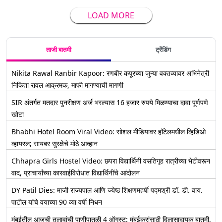
LOAD MORE
ताजी बातमी
ट्रेंडिंग
Nikita Rawal Ranbir Kapoor: रणबीर कपूरच्या जुन्या वक्तव्यावर अभिनेत्री
निकिता रावल आक्रमक, माफी मागण्याची मागणी
SIR अंतर्गत मतदार पुनरीक्षण अर्ज भरल्यास 16 हजार रुपये मिळण्याचा दावा पूर्णपणे
खोटा
Bhabhi Hotel Room Viral Video: सोशल मीडियावर हॉटेलमधील व्हिडिओ
व्हायरल; सायबर सुरक्षेचे मोठे आव्हान
Chhapra Girls Hostel Video: छपरा विद्यार्थिनी वसतिगृह रात्रीच्या भेटीवरून
वाद, प्राचार्यांच्या कारवाईविरोधात विद्यार्थिनींचे आंदोलन
DY Patil Dies: माजी राज्यपाल आणि ज्येष्ठ शिक्षणमहर्षी पद्मश्री डॉ. डी. वाय.
पाटील यांचे वयाच्या 90 व्या वर्षी निधन
मुंबईतील आजची तलावांची पाणीपातळी 4 ऑगस्ट: मुंबईकरांसाठी दिलासादायक बातमी,