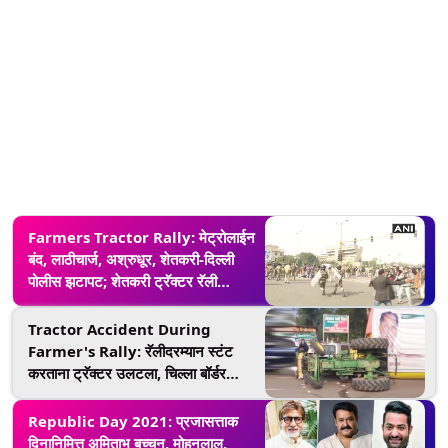
Farmers Tractor Rally: मेट्रोलाईन
बंद, लाठीचार्ज, अश्रुधूर, शेतकरी-दिल्ली
पोलीस झटापट; शेतकरी ट्रॅक्टर रॅली
दरम्यानच्या आतापर्यंतच्या महत्त्वाच्या घटना
Tractor Accident During
Farmer's Rally: रॅलीदरम्यान स्टंट
करताना ट्रॅक्टर उलटला, चिल्ला बॉर्डर
येथील घटना; पाहा व्हिडिओ
Republic Day 2021: प्रजासत्ताक
दिनानिमित्त अमिताभ बच्चन, मोहनलाल,