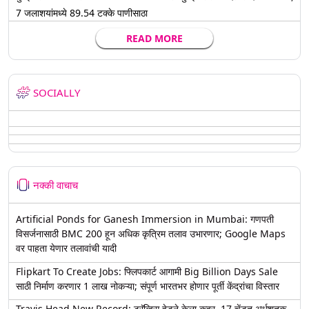
7 जलाशयांमध्ये 89.54 टक्के पाणीसाठा
READ MORE
SOCIALLY
नक्की वाचाच
Artificial Ponds for Ganesh Immersion in Mumbai: गणपती
विसर्जनासाठी BMC 200 हून अधिक कृत्रिम तलाव उभारणार; Google Maps
वर पाहता येणार तलावांची यादी
Flipkart To Create Jobs: फ्लिपकार्ट आगामी Big Billion Days Sale
साठी निर्माण करणार 1 लाख नोकऱ्या; संपूर्ण भारतभर होणार पूर्ती केंद्रांचा विस्तार
Travis Head New Record: ट्रॅव्हिस हेडने केला कहर, 17 चेंडूत अर्धशतक