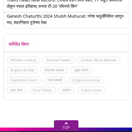
ठोकून रचला इतिहास; बनला टी-20 'पॉवरप्ले किंग'
Ganesh Chaturthi 2024 Shubh Muhurat: गणेश चतुर्थीनिमित्त जाणून
घ्या, शहरनिहाय पूजेच्या वेळा
चर्चेतील विषय
Mhada Lottery
Sharad Pawar
Indian Stock Market
Digital Arrest
म्हाडाच्या बातम्या
उद्धव ठाकरे
Supreme Court
नवरा बायको
Cryptocurrency
इतर खेळ
Viral Video
आरोग्य
Cybercrime