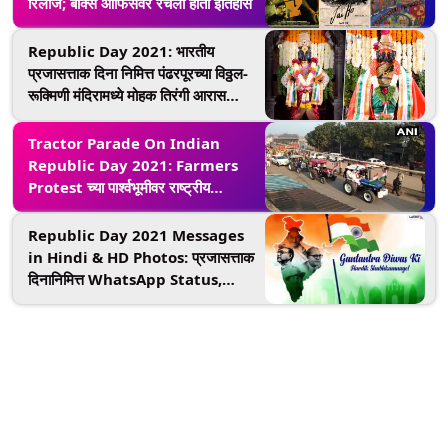
रिलीज; बॉक्स ऑफिसवर रचला होता इतिहास
Republic Day 2021: भारतीय
प्रजासत्ताक दिना निमित्त पंढरपूरच्या विठ्ठल-
रूक्मिणी मंदिरामध्ये मोहक तिरंगी आरास
(View Pics)
Tractor Parade On Indian
Republic Day 2021: Farmers
Protest च्या पार्श्वभूमीवर राष्ट्रीय
राजधानीच्या सर्व सीमा बंद, दिल्ली पोलिसांनी
जारी केली नवी नियमावली
Republic Day 2021 Messages
in Hindi & HD Photos: प्रजासत्ताक
दिनानिमित्त WhatsApp Status,
Patriotic Quotes, SMS,
Greetings, Images,
Wallpapers शेअर करून आपल्या मित्र-
परिवाराला द्या खास शुभेच्छा!