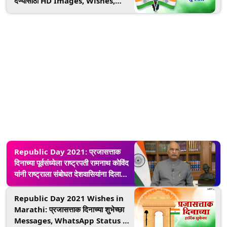
देण्यासाठी HD Images, Wishes,
Quotes, Greetings, WhatsApp,
SMS, Facebook Message; साजरा
करा लोकशाहीचा उत्सव
Republic Day 2021: प्रजासत्ताक
दिनाच्या पूर्वसंध्येला राष्ट्रपती रामनाथ कोविंद
यांनी राष्ट्राला संबोधत देशवासियांना दिला
मोलाचा संदेश, भारतीय सैन्यासह शेतक-
यांविषयी व्यक्त केली कृतज्ञता
Republic Day 2021 Wishes in
Marathi: प्रजासत्ताक दिनाच्या शुभेच्छा
Messages, WhatsApp Status च्या