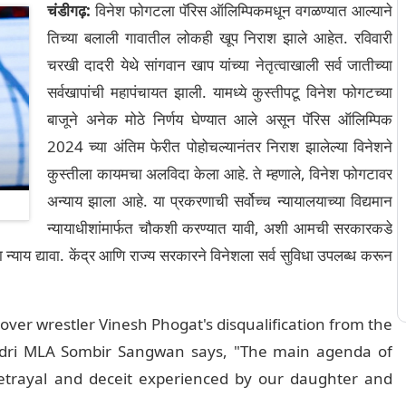
चंडीगढ़:
विनेश फोगटला पॅरिस ऑलिम्पिकमधून वगळण्यात आल्याने
तिच्या बलाली गावातील लोकही खूप निराश झाले आहेत. रविवारी
चरखी दादरी येथे सांगवान खाप यांच्या नेतृत्वाखाली सर्व जातीच्या
सर्वखापांची महापंचायत झाली. यामध्ये कुस्तीपटू विनेश फोगटच्या
बाजूने अनेक मोठे निर्णय घेण्यात आले असून पॅरिस ऑलिम्पिक
2024 च्या अंतिम फेरीत पोहोचल्यानंतर निराश झालेल्या विनेशने
कुस्तीला कायमचा अलविदा केला आहे. ते म्हणाले, विनेश फोगटावर
अन्याय झाला आहे. या प्रकरणाची सर्वोच्च न्यायालयाच्या विद्यमान
न्यायाधीशांमार्फत चौकशी करण्यात यावी, अशी आमची सरकारकडे
्याय द्यावा. केंद्र आणि राज्य सरकारने विनेशला सर्व सुविधा उपलब्ध करून
er wrestler Vinesh Phogat's disqualification from the
Dadri MLA Sombir Sangwan says, "The main agenda of
etrayal and deceit experienced by our daughter and