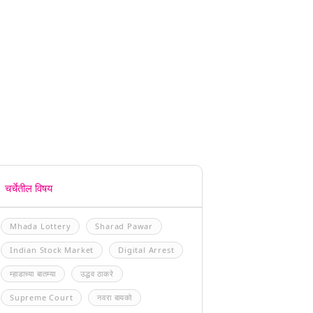
चर्चेतील विषय
Mhada Lottery
Sharad Pawar
Indian Stock Market
Digital Arrest
म्हाडाच्या बातम्या
उद्धव ठाकरे
Supreme Court
नवरा बायको