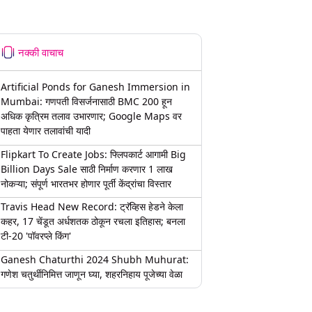
नक्की वाचाच
Artificial Ponds for Ganesh Immersion in
Mumbai: गणपती विसर्जनासाठी BMC 200 हून
अधिक कृत्रिम तलाव उभारणार; Google Maps वर
पाहता येणार तलावांची यादी
Flipkart To Create Jobs: फ्लिपकार्ट आगामी Big
Billion Days Sale साठी निर्माण करणार 1 लाख
नोकऱ्या; संपूर्ण भारतभर होणार पूर्ती केंद्रांचा विस्तार
Travis Head New Record: ट्रॅव्हिस हेडने केला
कहर, 17 चेंडूत अर्धशतक ठोकून रचला इतिहास; बनला
टी-20 'पॉवरप्ले किंग'
Ganesh Chaturthi 2024 Shubh Muhurat:
गणेश चतुर्थीनिमित्त जाणून घ्या, शहरनिहाय पूजेच्या वेळा