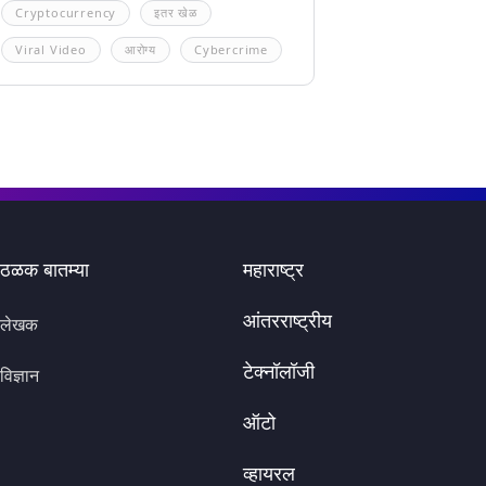
Cryptocurrency
इतर खेळ
Viral Video
आरोग्य
Cybercrime
ठळक बातम्या
महाराष्ट्र
आंतरराष्ट्रीय
लेखक
टेक्नॉलॉजी
विज्ञान
ऑटो
व्हायरल