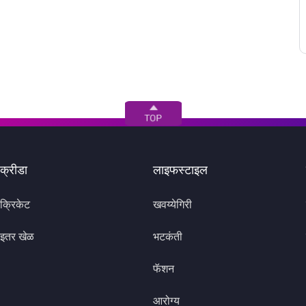
क्रीडा
लाइफस्टाइल
क्रिकेट
खवय्येगिरी
इतर खेळ
भटकंती
फॅशन
आरोग्य