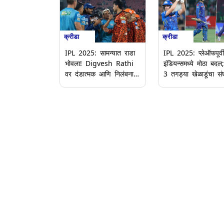
क्रीडा
क्रीडा
IPL 2025: सामन्यात राडा
IPL 2025: प्लेऑफपूर्वी
भोवला! Digvesh Rathi
इंडियन्समध्ये मोठा बदल;
वर दंडात्मक आणि निलंबनाची
3 तगड्या खेळाडूंचा सं
कारवाई; Abhishek
प्रवेश
Sharma वरही लावला दंडा