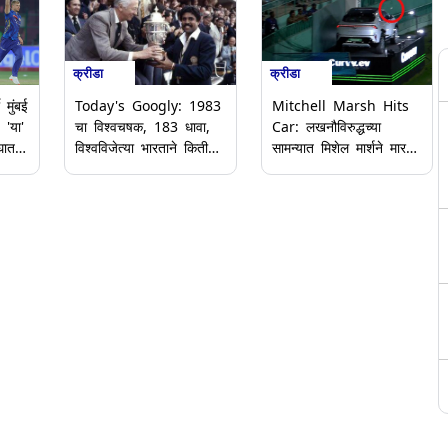
क्रीडा
क्रीडा
 मुंबई
Mitchell Marsh Hits
Today's Googly: 1983
 'या'
Car: लखनौविरुद्धच्या
चा विश्वचषक, 183 धावा,
घात
सामन्यात मिशेल मार्शने मारला
विश्वविजेत्या भारताने किती
5 लाखांचा षटकार; गाडीवर
षटकांत केला होता स्कोअर?
डेंट आला (Video)
आजच्या मजेदार गुगली
प्रश्नाचे उत्तर पहा