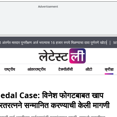
Advertisement
|
ार पुनरीक्षण अर्ज भरल्यास 16 हजार रुपये मिळण्याचा दावा पूर्णपणे खोटा
Mumbai Lake 
राष्ट्रीय
आंतरराष्ट्रीय
टेक्नॉलॉजी
ऑटो
क्रीडा
al Case: विनेश फोगटबाबत खाप
तरत्नने सन्मानित करण्याची केली मागणी