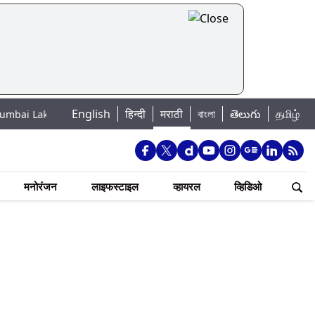
English
हिन्दी
मराठी
বাংলা
తెలుగు
தமிழ்
Water Levels: मुंबई पाणीपुरवठा अपडेट: शहरातील 7 तलावांमधील जलसाठा 88.93 टक्
मनोरंजन
लाइफस्टाइल
व्हायरल
व्हिडिओ