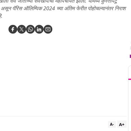
खाली सर्व जातीच्या सर्वखापांची महापंचायत झाली. यामध्ये कुस्तीपटू
ले असून पॅरिस ऑलिम्पिक 2024 च्या अंतिम फेरीत पोहोचल्यानंतर निराश
े.
T
A+
A-