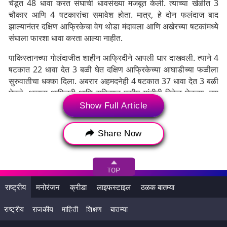
चेंडूत 48 धावा करत संघाची धावसंख्या मजबूत केली. त्याच्या खेळीत 3
चौकार आणि 4 षटकारांचा समावेश होता. मात्र, हे दोन फलंदाज बाद
झाल्यानंतर दक्षिण आफ्रिकेचा वेग थोडा मंदावला आणि अखेरच्या षटकांमध्ये
संघाला फारशा धावा करता आल्या नाहीत.
पाकिस्तानच्या गोलंदाजीत शाहीन आफ्रिदीने आपली धार दाखवली. त्याने 4
षटकात 22 धावा देत 3 बळी घेत दक्षिण आफ्रिकेच्या आघाडीच्या फळीला
सुरुवातीचा धक्का दिला. अबरार अहमदनेही 4 षटकात 37 धावा देत 3 बळी
घेतले. अब्बास आफ्रिदी आणि सुफियान मुकीम यांनीही विकेट घेतल्या, पण
त्यांचा इकॉनॉमी रेट जास्त होता. आता पाकिस्तानला 184 धावांचा पाठलाग
Show Full Article
करायचा आहे.
Share Now
राष्ट्रीय
मनोरंजन
क्रीडा
लाइफस्टाइल
ठळक बातम्या
राष्ट्रीय
राजकीय
माहिती
शिक्षण
बातम्या