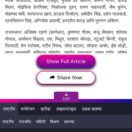
मयंक अग्रवाल, अंकित राजपूत, मुजीब उर रहमान, करुण नायर, डेविड
मिलर, मोइसिस हेनरिक्स, निकोलस पूरन, वरुण चक्रवर्ती, सैम कुरेन,
मोहम्मद शमी, सरफराज खान, हरडस विजोएन, अर्शदीप सिंह, दर्शन नालकंडे,
प्रभसिमरन सिंह, अग्निवेश अयाची, हरप्रीत बराड़ आणि मुरुगन अश्विन.
राजस्थान: अजिंक्य रहाणे (कर्णधार), कृष्णप्पा गौतम, संजू सैमसन, श्रेयस
गोपाल, आर्यमान बिड़ला, एस. मिधुन, प्रशांत चोपड़ा, स्टुअर्ट बिन्नी, राहुल
त्रिपाठी, बेन स्टोक्स, स्टीव स्मिथ, जोस बटलर, जोफ्रा आर्चर, ईश सोढ़ी,
धवल कुलकर्णी, महिपाल लोमरोर, जयदेव उनादकट, वरुण एरॉन, ओशेन
थॉमस, शशांक सिंह, लियाम लिविंगस्टोन, शुभम रंजाने, मनन वोहरा, एश्टन
Show Full Article
टर्नर, रियान पराग.
Share Now
राष्ट्रीय
मनोरंजन
क्रीडा
लाइफस्टाइल
ठळक बातम्या
राष्ट्रीय
राजकीय
माहिती
शिक्षण
बातम्या