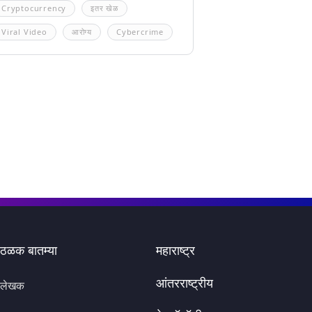
Cryptocurrency
इतर खेळ
Viral Video
आरोग्य
Cybercrime
ठळक बातम्या
महाराष्ट्र
आंतरराष्ट्रीय
लेखक