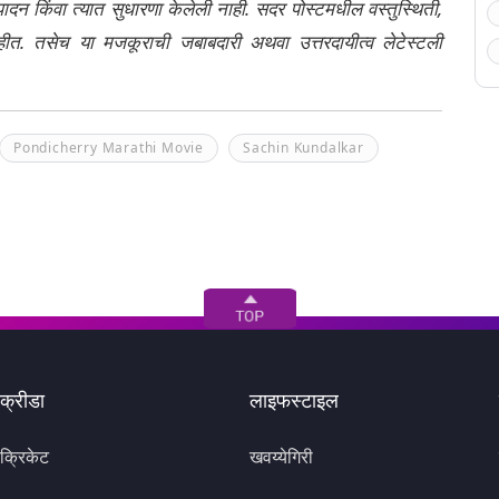
ंपादन किंवा त्यात सुधारणा केलेली नाही. सदर पोस्टमधील वस्तुस्थिती,
नाहीत. तसेच या मजकूराची जबाबदारी अथवा उत्तरदायीत्व लेटेस्टली
Pondicherry Marathi Movie
Sachin Kundalkar
क्रीडा
लाइफस्टाइल
क्रिकेट
खवय्येगिरी