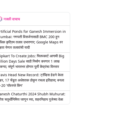
नक्की वाचाच
rtificial Ponds for Ganesh Immersion in
umbai: गणपती विसर्जनासाठी BMC 200 हून
धिक कृत्रिम तलाव उभारणार; Google Maps वर
हता येणार तलावांची यादी
lipkart To Create Jobs: फ्लिपकार्ट आगामी Big
illion Days Sale साठी निर्माण करणार 1 लाख
कऱ्या; संपूर्ण भारतभर होणार पूर्ती केंद्रांचा विस्तार
ravis Head New Record: ट्रॅव्हिस हेडने केला
हर, 17 चेंडूत अर्धशतक ठोकून रचला इतिहास; बनला
-20 'पॉवरप्ले किंग'
anesh Chaturthi 2024 Shubh Muhurat:
ेश चतुर्थीनिमित्त जाणून घ्या, शहरनिहाय पूजेच्या वेळा