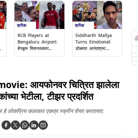
क्रीडा
क्रीडा
RCB Players at
Siddharth Mallya
Bengaluru Airport:
Turns Emotional:
े
बेंगळुरू विमानतळावर
डोळ्यात आनंदाश्रू!
आरसीबी खेळाडूंचे जोरदार
आरसीबीच्या विजयावर
स्वागत; कर्नाटकचे
सिद्धार्थ मल्ल्या भावूक;
ोष
उपमुख्यमंत्री डीके
रॉयल चॅलेंजर्स बेंगळुरूने
शिवकुमार स्वत: उपस्थित
मेडन जिंकली ट्रॉफी
(Video)
(Video)
vie: आयफोनवर चित्रित झालेला
षकांच्या भेटीला, टीझर प्रदर्शित
र हे लोकप्रिय कलाकार एकत्र स्क्रीन शेयर करतायत.