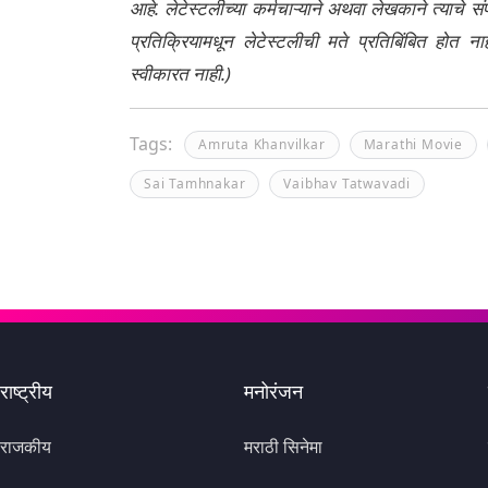
आहे. लेटेस्टलीच्या कर्मचाऱ्याने अथवा लेखकाने त्याचे स
प्रतिक्रियामधून लेटेस्टलीची मते प्रतिबिंबित होत 
स्वीकारत नाही.)
Tags:
Amruta Khanvilkar
Marathi Movie
Sai Tamhnakar
Vaibhav Tatwavadi
राष्ट्रीय
मनोरंजन
राजकीय
मराठी सिनेमा