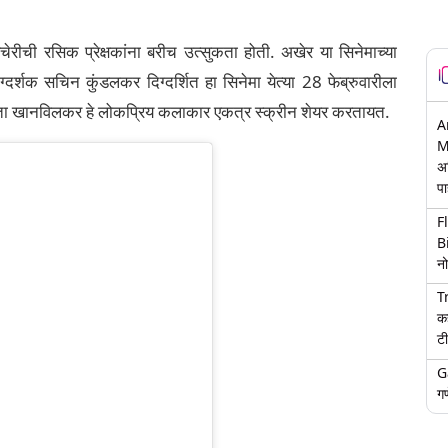
रीची रसिक प्रेक्षकांना बरीच उत्सुकता होती. अखेर या सिनेमाच्या
दर्शक सचिन कुंडलकर दिग्दर्शित हा सिनेमा येत्या 28 फेब्रुवारीला
मृता खानविलकर हे लोकप्रिय कलाकार एकत्र स्क्रीन शेयर करतायत.
A
M
अ
पा
F
B
नो
T
क
टी
G
गण