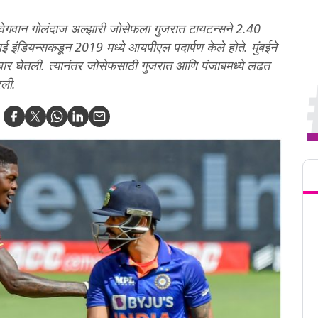
गवान गोलंदाज अल्झारी जोसेफला गुजरात टायटन्सने 2.40
बई इंडियन्सकडून 2019 मध्ये आयपीएल पदार्पण केले होते. मुंबईने
घार घेतली. त्यानंतर जोसेफसाठी गुजरात आणि पंजाबमध्ये लढत
रली.
Tren