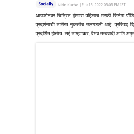
Socially
Nitin Kurhe
|
Feb 13, 2022 05:05 PM IST
आयफोनवर चित्रित होणारा पहिलाच मराठी सिनेमा पॉंडिचे
प्रदर्शनाची तारीख नुकतीच उलगडली आहे. प्रसिध्द दिग्
प्रदर्शित होतोय. सई ताम्हणकर, वैभव तत्ववादी आणि अ