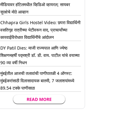
मीडियावर हॉटेलमधील व्हिडिओ व्हायरल; सायबर
सुरक्षेचे मोठे आव्हान
Chhapra Girls Hostel Video: छपरा विद्यार्थिनी
वसतिगृह रात्रीच्या भेटीवरून वाद, प्राचार्यांच्या
कारवाईविरोधात विद्यार्थिनींचे आंदोलन
DY Patil Dies: माजी राज्यपाल आणि ज्येष्ठ
शिक्षणमहर्षी पद्मश्री डॉ. डी. वाय. पाटील यांचे वयाच्या
90 व्या वर्षी निधन
मुंबईतील आजची तलावांची पाणीपातळी 4 ऑगस्ट:
मुंबईकरांसाठी दिलासादायक बातमी, 7 जलाशयांमध्ये
89.54 टक्के पाणीसाठा
READ MORE