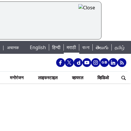
English
हिन्दी
मराठी
বাংলা
తెలుగు
தமிழ்
ाचा धोका: खडकवासला धरणातून मुठानदी पात्रात विसर्ग सुरु; नागरिकांना नदीपात्रात न उत
मनोरंजन
लाइफस्टाइल
व्हायरल
व्हिडिओ