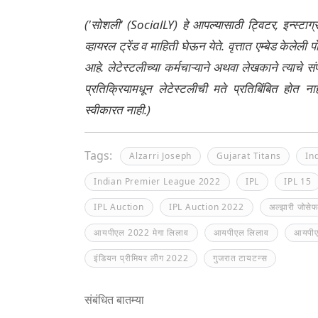
('सोशली' (SocialLY) हे आपल्यासाठी ट्विटर, इन्स्टाग
व्हायरल ट्रेंड व माहिती घेऊन येते. वृत्तात एम्बेड केल
आहे. लेटेस्टलीच्या कर्मचाऱ्याने अथवा लेखकाने त्याचे स
प्रतिक्रियामधून लेटेस्टलीची मते प्रतिबिंबित होत 
स्वीकारत नाही.)
Tags:
Alzarri Joseph
Gujarat Titans
In
Indian Premier League 2022
IPL
IPL 15
IPL Auction
IPL Auction 2022
अल्झारी जोसे
आयपीएल 2022 मेगा लिलाव
आयपीएल लिलाव
आयपीए
इंडियन प्रीमियर लीग 2022
गुजरात टायटन्स
संबंधित बातम्या