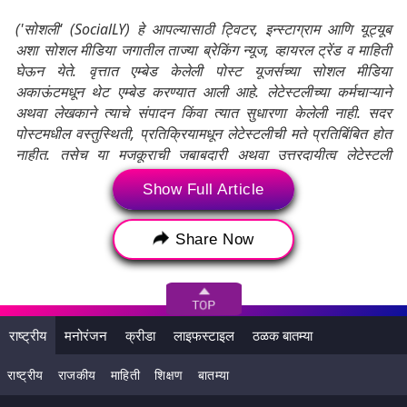
('सोशली' (SocialLY) हे आपल्यासाठी ट्विटर, इन्स्टाग्राम आणि यूट्यूब
अशा सोशल मीडिया जगातील ताज्या ब्रेकिंग न्यूज, व्हायरल ट्रेंड व माहिती
घेऊन येते. वृत्तात एम्बेड केलेली पोस्ट यूजर्सच्या सोशल मीडिया
अकाऊंटमधून थेट एम्बेड करण्यात आली आहे. लेटेस्टलीच्या कर्मचाऱ्याने
अथवा लेखकाने त्याचे संपादन किंवा त्यात सुधारणा केलेली नाही. सदर
पोस्टमधील वस्तुस्थिती, प्रतिक्रियामधून लेटेस्टलीची मते प्रतिबिंबित होत
नाहीत. तसेच या मजकूराची जबाबदारी अथवा उत्तरदायीत्व लेटेस्टली
स्वीकारत नाही.)
Show Full Article
Tags:
Amazon Prime Video
Auckland
Share Now
Eden Park
ICC T20 World Cup 2024
Kane Williamson will be there
new zealand
New Zealand and Pakistan
राष्ट्रीय
मनोरंजन
क्रीडा
लाइफस्टाइल
ठळक बातम्या
New Zealand vs Pakistan
Pakistan
राष्ट्रीय
राजकीय
माहिती
शिक्षण
बातम्या
Shaheen Afridi
T20 Series