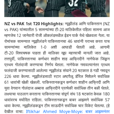
NZ vs PAK 1st T20 Highlights:
न्यूझीलंड आणि पाकिस्तान (NZ
vs PAK) यांच्यातील 5 सामन्यांच्या टी-20 मालिकेतील पहिला सामना आज
म्हणजेच 12 जानेवारी रोजी ऑकलंडमधील ईडन पार्क येथे खेळवला गेला. या
रोमांचक सामन्यात न्यूझीलंडने पाकिस्तानचा 46 धावांनी पराभव करत पाच
सामन्यांच्या मालिकेत 1-0 अशी आघाडी घेतली आहे. आगामी
टी-20 विश्वचषक पाहता ही मालिका खूप महत्त्वाची मानली जात आहे.
तत्तपुर्वी, पाकिस्तानचा कर्णधार शाहीन शाह आफ्रिदीने नाणेफेक जिंकून
प्रथम गोलंदाजी करण्याचा निर्णय घेतला. नाणेफेक गमावल्यानंतर प्रथम
फलंदाजी करण्यासाठी आलेल्या न्यूझीलंड संघाने 20 षटकात 8 गडी गमावून
226 धावा केल्या. न्यूझीलंडसाठी स्टार अष्टपैलू डॅरिल मिशेलने सर्वाधिक
61 धावांची खेळी खेळली. पाकिस्तानकडून कर्णधार शाहीन आफ्रिदी आणि
युवा वेगवान गोलंदाज अब्बास आफ्रिदीने प्रत्येकी सर्वाधिक तीन बळी घेतले.
लक्ष्याचा पाठलाग करताना पाकिस्तानचा संपूर्ण संघ 18 षटकांत केवळ 180
धावांवरच मर्यादित राहिला. पाकिस्तानकडून बाबर आझमने सर्वाधिक 57
धावा केल्या. न्यूझीलंडकडून टीम साऊदीने सर्वाधिक चार विकेट घेतल्या. (हे
देखील वाचा:
Iftikhar Ahmed Moye-Moye: बाबर आझमनंतर