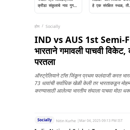
क्रीडा संकुलाचे नाव गुगल
हे एक संरक्षित स्थळ, ती
मॅपवर 'छत्रपती औरंगजेब
हटवता येणार नाही, मात्र
आलमगीर स्पोर्ट्स कॉम्प्लेक्स'
त्याचे उद्दात्तीकरण होता
असे बदलले; बाणेर
कामा नये'; CM
होम
Socially
पोलिसांत तक्रार दाखल
Devendra Fadnavi
यांनी स्पष्ट केली भूमिका
IND vs AUS 1st Semi-F
(Video)
भारताने गमावली पाचवी विकेट, क
परतला
ऑस्ट्रेलियाने टाॅस जिंकून प्रथम फलंदाजी करत भारता
73 धावांची सर्वाधिक खेळी केली तर भारताकडून मोहम्म
करण्यासाठी आलेल्या भारतीय संघाला पाचवा मोठा धक
Socially
Nitin Kurhe
|
Mar 04, 2025 09:13 PM IST