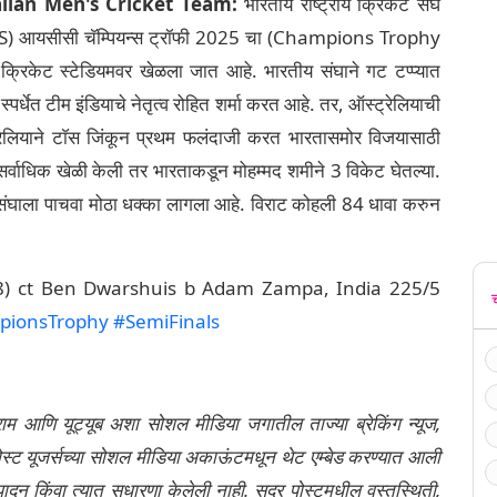
alian Men's Cricket Team:
भारतीय राष्ट्रीय क्रिकेट संघ
vs AUS) आयसीसी चॅम्पियन्स ट्रॉफी 2025 चा (Champions Trophy
क्रिकेट स्टेडियमवर खेळला जात आहे. भारतीय संघाने गट टप्प्यात
्पर्धेत टीम इंडियाचे नेतृत्व रोहित शर्मा करत आहे. तर, ऑस्ट्रेलियाची
ऑस्ट्रेलियाने टाॅस जिंकून प्रथम फलंदाजी करत भारतासमोर विजयासाठी
ी सर्वाधिक खेळी केली तर भारताकडून मोहम्मद शमीने 3 विकेट घेतल्या.
य संघाला पाचवा मोठा धक्का लागला आहे. विराट कोहली 84 धावा करुन
98) ct Ben Dwarshuis b Adam Zampa, India 225/5
ionsTrophy
#SemiFinals
्राम आणि यूट्यूब अशा सोशल मीडिया जगातील ताज्या ब्रेकिंग न्यूज,
ेली पोस्ट यूजर्सच्या सोशल मीडिया अकाऊंटमधून थेट एम्बेड करण्यात आली
ंपादन किंवा त्यात सुधारणा केलेली नाही. सदर पोस्टमधील वस्तुस्थिती,