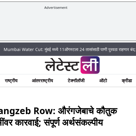
Advertisement
r Cut: मुंबई मध्ये 11ऑगस्टला 24 तासांसाठी पाणी पुरवठा राहणार बंद; पहा कुठे असेल 
राष्ट्रीय
आंतरराष्ट्रीय
टेक्नॉलॉजी
ऑटो
क्रीडा
gzeb Row: औरंगजेबाचे कौतुक
वर कारवाई; संपूर्ण अर्थसंकल्पीय