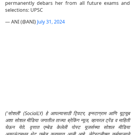
permanently debars her from all future exams and
selections: UPSC
— ANI (@ANI)
July 31, 2024
('सोशली' (SocialLY) हे आपल्यासाठी ट्विटर, इन्स्टाग्राम आणि यूट्यूब
अशा सोशल मीडिया जगातील ताज्या ब्रेकिंग न्यूज, व्हायरल ट्रेंड व माहिती
घेऊन येते. वृत्तात एम्बेड केलेली पोस्ट यूजर्सच्या सोशल मीडिया
अकाऊंटमधून थेट एम्बेड करण्यात आली आहे. लेटेस्टलीच्या कर्मचाऱ्याने