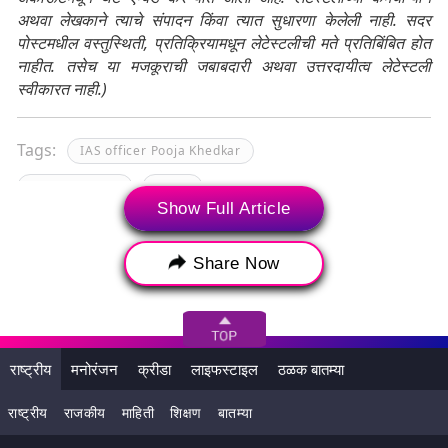
अथवा लेखकाने त्याचे संपादन किंवा त्यात सुधारणा केलेली नाही. सदर
पोस्टमधील वस्तुस्थिती, प्रतिक्रियामधून लेटेस्टलीची मते प्रतिबिंबित होत
नाहीत. तसेच या मजकूराची जबाबदारी अथवा उत्तरदायीत्व लेटेस्टली
स्वीकारत नाही.)
Tags:
IAS officer Pooja Khedkar
Pooja Khedkar
UPSC
Show Full Article
आयएएस अधिकारी पूजा खेडकर
पूजा खेडकर
Share Now
राष्ट्रीय
मनोरंजन
क्रीडा
लाइफस्टाइल
ठळक बातम्या
राष्ट्रीय
राजकीय
माहिती
शिक्षण
बातम्या