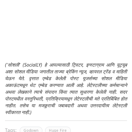
('सोशली' (SocialLY) हे आपल्यासाठी ट्विटर, इन्स्टाग्राम आणि यूट्यूब
अशा सोशल मीडिया जगातील ताज्या ब्रेकिंग न्यूज, व्हायरल ट्रेंड व माहिती
घेऊन येते. वृत्तात एम्बेड केलेली पोस्ट यूजर्सच्या सोशल मीडिया
अकाऊंटमधून थेट एम्बेड करण्यात आली आहे. लेटेस्टलीच्या कर्मचाऱ्याने
अथवा लेखकाने त्याचे संपादन किंवा त्यात सुधारणा केलेली नाही. सदर
पोस्टमधील वस्तुस्थिती, प्रतिक्रियामधून लेटेस्टलीची मते प्रतिबिंबित होत
नाहीत. तसेच या मजकूराची जबाबदारी अथवा उत्तरदायीत्व लेटेस्टली
स्वीकारत नाही.)
Tags:
Godown
Huge Fire