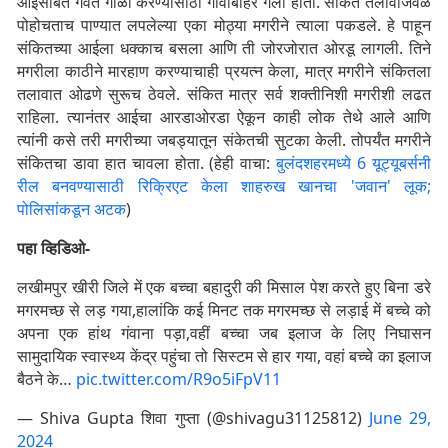
आईसोबत गवत गोळा करण्यासाठी गावाबाहेर गेला होता. संकित तलावाजवळ
पोहोचताच पाण्यात लपलेल्या एका मोठ्या मगरीने त्याला पकडले. हे पाहून
संकितच्या आईला धक्काच बसला आणि ती जोरजोरात ओरडू लागली. तिने
मगरीला काठीने मारहाण करण्याचाही प्रयत्न केला, मात्र मगरीने संकितला
तलावात ओढणे सुरूच ठेवले. संकित मात्र सर्व शक्तीनिशी मगरीशी लढत
राहिला. त्यानंतर आईचा आरडाओरडा ऐकून काही लोक तेथे आले आणि
त्यांनी कसे तरी मगरीच्या जबड्यातून संकेतची सुटका केली. तोपर्यंत मगरीने
संकितचा डावा हात चावला होता. (हेही वाचा:
बुलंदशहरमध्ये 6 यूट्यूबर्सनी
रील बनवण्यासाठी रिक्रिएट केला शाहरुख खानचा 'जवान' लूक;
पोलिसांकडून अटक
)
पहा व्हिडिओ-
लखीमपुर खीरी जिले में एक बच्चा बहादुरी की मिसाल पेश करते हुए बिना डरे
मगरमच्छ से लड़ गया,हालांकि कई मिनट तक मगरमच्छ से लड़ाई में बच्चे को
अपना एक हांथ गंवाना पड़ा,वहीं बच्चा जब इलाज के लिए निघासन
सामुदायिक स्वास्थ्य केंद्र पहुंचा तो सिस्टम से हार गया, वहां बच्चे का इलाज
बैठने के…
pic.twitter.com/R9o5iFpV11
— Shiva Gupta शिवा गुप्ता (@shivagu31125812)
June 29,
2024