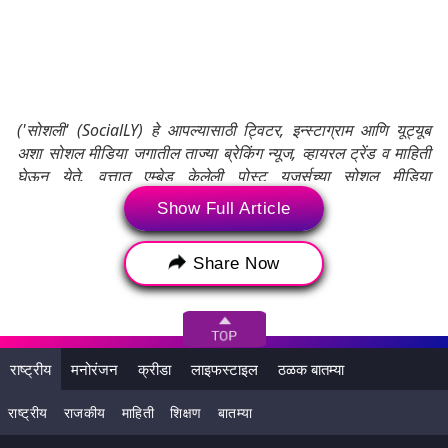
('सोशली' (SocialLY) हे आपल्यासाठी ट्विटर, इन्स्टाग्राम आणि यूट्यूब
अशा सोशल मीडिया जगातील ताज्या ब्रेकिंग न्यूज, व्हायरल ट्रेंड व माहिती
घेऊन येते. वृत्तात एम्बेड केलेली पोस्ट यूजर्सच्या सोशल मीडिया
अकाऊंटमधून थेट एम्बेड करण्यात आली आहे. लेटेस्टलीच्या कर्मचाऱ्याने
Show Full Article
अथवा लेखकाने त्याचे संपादन किंवा त्यात सुधारणा केलेली नाही. सदर
पोस्टमधील वस्तुस्थिती, प्रतिक्रियामधून लेटेस्टलीची मते प्रतिबिंबित होत
Share Now
नाहीत. तसेच या मजकूराची जबाबदारी अथवा उत्तरदायीत्व लेटेस्टली
स्वीकारत नाही.)
Tags:
Auto
Auto Ride
Noida
Uber
राष्ट्रीय
मनोरंजन
क्रीडा
लाइफस्टाइल
ठळक बातम्या
Uber Ride
उबेर
उबेर राइड
ऑटो
राष्ट्रीय
राजकीय
माहिती
शिक्षण
बातम्या
ऑटो राइड
नोएडा