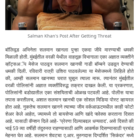
Salman Khan's Post After Getting Threat
बॉलिवूड अभिनेता सलमान खानला पुन्हा एकदा जीवे मारण्याची धमकी
मिळाली होती. मुंबईतील वरळी येथील वाहतूक विभागाला एका अज्ञात व्यक्तीने
व्हॉट्सअॅप मेसेज पाठवून सलमान खानची गाडी बॉम्बने उडवून देण्याची
धमकी दिली. रविवारी रात्री उशिरा पाठवलेल्या या मेसेजमध्ये लिहिले होते
की, आम्ही सलमान खानच्या घरात घुसून त्याला मारू. त्यानंतर मुंबईतील
वरळी पोलिसांनी अज्ञात व्यक्तींविरुद्ध तक्रार दाखल केली. या प्रकरणात,
पोलिसांनी बडोद्यातील एका संशयिताची ओळख पटवली आहे. पोलीस याचा
तपास करतीलच, अशात सलमान खानची एक सोशल मिडिया पोस्ट व्हायरल
होत आहे. नुकतेच सलमान खानने त्याच्या जीम वर्कआऊटमधील काही फोटो
शेअर केले आहेत, ज्यामध्ये तो बायसेप्स आणि खांदे फ्लेक्स करताना दिसत
आहे. यासाठी कॅप्शन दिले आहे- ‘प्रेरणा दिल्याबद्दल धन्यवाद’. असे दिसते की
भाई 59 व्या वर्षीही तंदुरुस्त राहण्यासाठी आणि आकर्षक दिसण्यासाठी प्रचंड
मेहनत घेत आहे. सलमान शेवटचा ए.आर. मुरुगदास दिग्दर्शित 'सिकंदर' मध्ये