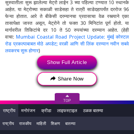
सुरुवातीला सुरू झालेल्या मेट्रो लाईन 3 च्या पहिल्या टप्प्यात 10 स्थानके
आहेत. या मेट्रोच्या सकाळी साडेसहा ते रात्री साडेदहापर्यंत दररोज 96
फेऱ्या होतात. आरे ते बीकेसी दरम्यानचा प्रवासाचा वेळ रस्त्याने एका
तासापेक्षा जास्त असून, मेट्रोने तो फक्त 30 मिनिटांत पूर्ण होतो. या
मार्गावरील तिकिटांचे दर 10 ते 50 रुपयांच्या दरम्यान आहेत. (हेही
वाचा:
Mumbai Coastal Road Project Update: मुंबई कोस्टल
रोड प्रकल्पाबाबत मोठे अपडेट; वरळी आणि सी लिंक दरम्यान नवीन सबवे
लवकरच सुरू होणार
)
Mumbai Metro 3 Phase 2A:
Show Full Article
Phase 2A of
#Metro
-3 set to go live soon, easing
Share Now
commute for Mumbaikars. With 60 km currently
operational, Mumbai’s metro network will expand to
374 km across MMR. Nearly 1 crore Mumbaikar to
benefit once all corridors will be operational, said
@AshwiniBhide
at NDTV Marathi Manch
राष्ट्रीय
मनोरंजन
क्रीडा
लाइफस्टाइल
ठळक बातम्या
pic.twitter.com/Sar3HrOUMM
राष्ट्रीय
राजकीय
माहिती
शिक्षण
बातम्या
— MumbaiMetro3 (@MumbaiMetro3)
April 23, 2025