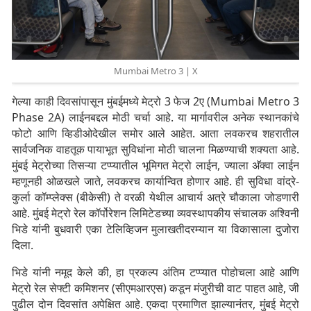
Mumbai Metro 3 | X
गेल्या काही दिवसांपासून मुंबईमध्ये मेट्रो 3 फेज 2ए (Mumbai Metro 3
Phase 2A) लाईनबद्दल मोठी चर्चा आहे. या मार्गावरील अनेक स्थानकांचे
फोटो आणि व्हिडीओदेखील समोर आले आहेत. आता लवकरच शहरातील
सार्वजनिक वाहतूक पायाभूत सुविधांना मोठी चालना मिळण्याची शक्यता आहे.
मुंबई मेट्रोच्या तिसऱ्या टप्प्यातील भूमिगत मेट्रो लाईन, ज्याला अ‍ॅक्वा लाईन
म्हणूनही ओळखले जाते, लवकरच कार्यान्वित होणार आहे. ही सुविधा वांद्रे-
कुर्ला कॉम्प्लेक्स (बीकेसी) ते वरळी येथील आचार्य अत्रे चौकाला जोडणारी
आहे. मुंबई मेट्रो रेल कॉर्पोरेशन लिमिटेडच्या व्यवस्थापकीय संचालक अश्विनी
भिडे यांनी बुधवारी एका टेलिव्हिजन मुलाखतीदरम्यान या विकासाला दुजोरा
दिला.
भिडे यांनी नमूद केले की, हा प्रकल्प अंतिम टप्प्यात पोहोचला आहे आणि
मेट्रो रेल सेफ्टी कमिशनर (सीएमआरएस) कडून मंजुरीची वाट पाहत आहे, जी
पुढील दोन दिवसांत अपेक्षित आहे. एकदा प्रमाणित झाल्यानंतर, मुंबई मेट्रो