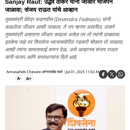
Sanjay Raut: उद्धव ठाकरे यांनी जीआर भाजपने
जाळावा; संजय राऊत यांचे आव्हान
मुख्यमंत्री देवेंद्र फडणवीस (Devendra Fadnavis) यांनी
काढलेला जीआर आम्ही जाळला. ते जर म्हणत असतील, ठाकरे
मुख्यमंत्री असताना जीआर काढला असेल तर तो त्यांनी दाखवावा.
इतकेच नव्हे तर शिवसेना भवनासमोरील गडकरी चौकात तो जाळावा,
आम्ही त्यांना साफसफाई करुन देऊ, असे आव्हानच संजय राऊत
यांनी भाजप आणि सत्ताधाऱ्यांना दिले आहे.
Annasaheb Chavare अण्णासाहेब चवरे
|
Jul 01, 2025 11:02 AM IST
A+
A-