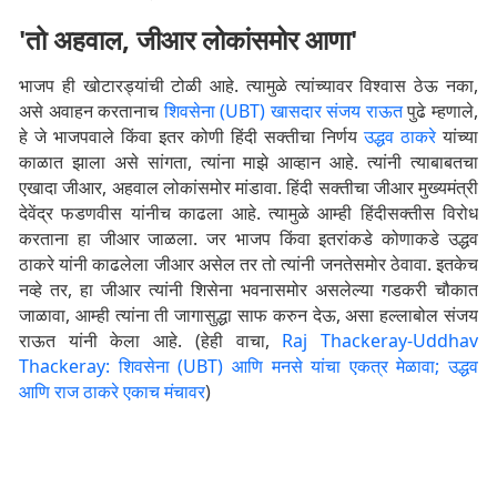
'तो अहवाल, जीआर लोकांसमोर आणा'
भाजप ही खोटारड्यांची टोळी आहे. त्यामुळे त्यांच्यावर विश्वास ठेऊ नका,
असे अवाहन करतानाच
शिवसेना (UBT) खासदार संजय राऊत
पुढे म्हणाले,
हे जे भाजपवाले किंवा इतर कोणी हिंदी सक्तीचा निर्णय
उद्धव ठाकरे
यांच्या
काळात झाला असे सांगता, त्यांना माझे आव्हान आहे. त्यांनी त्याबाबतचा
एखादा जीआर, अहवाल लोकांसमोर मांडावा. हिंदी सक्तीचा जीआर मुख्यमंत्री
देवेंद्र फडणवीस यांनीच काढला आहे. त्यामुळे आम्ही हिंदीसक्तीस विरोध
करताना हा जीआर जाळला. जर भाजप किंवा इतरांकडे कोणाकडे उद्धव
ठाकरे यांनी काढलेला जीआर असेल तर तो त्यांनी जनतेसमोर ठेवावा. इतकेच
नव्हे तर, हा जीआर त्यांनी शिसेना भवनासमोर असलेल्या गडकरी चौकात
जाळावा, आम्ही त्यांना ती जागासुद्धा साफ करुन देऊ, असा हल्लाबोल संजय
राऊत यांनी केला आहे. (हेही वाचा,
Raj Thackeray-Uddhav
Thackeray: शिवसेना (UBT) आणि मनसे यांचा एकत्र मेळावा; उद्धव
आणि राज ठाकरे एकाच मंचावर
)