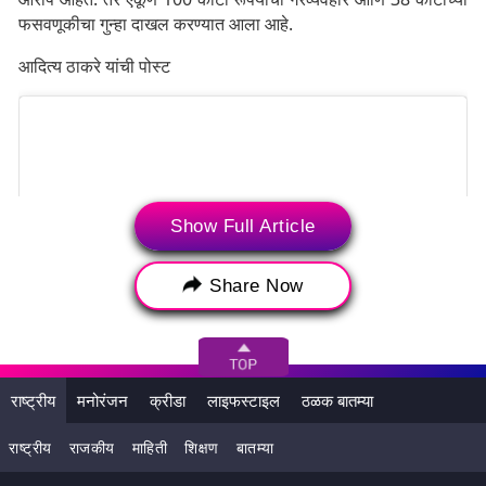
फसवणूकीचा गुन्हा दाखल करण्यात आला आहे.
आदित्य ठाकरे यांची पोस्ट
Show Full Article
Share Now
राष्ट्रीय
मनोरंजन
क्रीडा
लाइफस्टाइल
ठळक बातम्या
View this post on Instagram
राष्ट्रीय
राजकीय
माहिती
शिक्षण
बातम्या