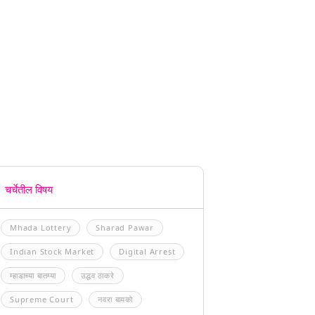
चर्चेतील विषय
Mhada Lottery
Sharad Pawar
Indian Stock Market
Digital Arrest
म्हाडाच्या बातम्या
उद्धव ठाकरे
Supreme Court
नवरा बायको