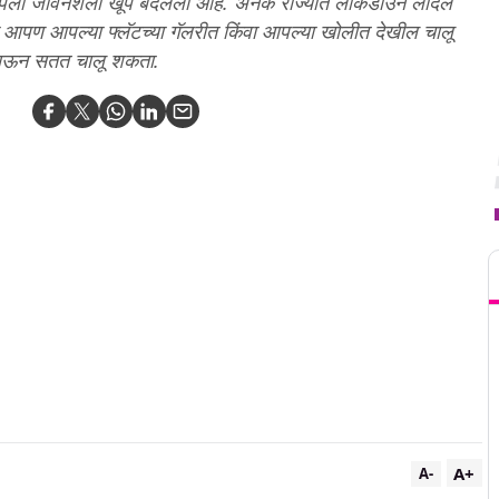
ुळे आपली जीवनशैली खूप बदलली आहे. अनेक राज्यात लॉकडाउन लादले
पण आपल्या फ्लॅटच्या गॅलरीत किंवा आपल्या खोलीत देखील चालू
लाऊन सतत चालू शकता.
T
A+
A-