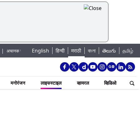
English
हिन्दी
मराठी
বাংলা
తెలుగు
தமிழ்
ूराचा धोका: खडकवासला धरणातून मुठानदी पात्रात विसर्ग सुरु; नागरिकांना नदीपात्रात न उ
मनोरंजन
लाइफस्टाइल
व्हायरल
व्हिडिओ