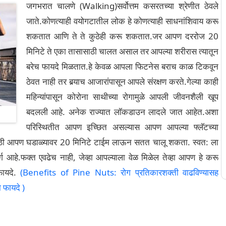
जगभरात चालणे (Walking)सर्वोत्तम कसरतच्या श्रेणीत ठेवले
जाते.कोणत्याही वयोगटातील लोक हे कोणत्याही साधनांशिवाय करू
शकतात आणि ते ते कुठेही करू शकतात.जर आपण दररोज 20
मिनिटे ते एका तासासाठी चालत असाल तर आपल्या शरीरास त्यातून
बरेच फायदे मिळतात.हे केवळ आपला फिटनेस बराच काळ टिकवून
ठेवत नाही तर बर्‍याच आजारांपासून आपले संरक्षण करते.गेल्या काही
महिन्यांपासून कोरोना साथीच्या रोगामुळे आपली जीवनशैली खूप
बदलली आहे. अनेक राज्यात लॉकडाउन लादले जात आहेत.अशा
परिस्थितीत आपण इच्छित असल्यास आपण आपल्या फ्लॅटच्या
ाठी आपण घडाळ्यावर 20 मिनिटे टाईम लाऊन सतत चालू शकता. स्वत: ला
र्ग आहे.फक्त एवढेच नाही, जेव्हा आपल्याला वेळ मिळेल तेव्हा आपण हे करू
फायदे.
(Benefits of Pine Nuts: रोग प्रतिकारशक्ती वाढविण्यासह
ा फायदे )