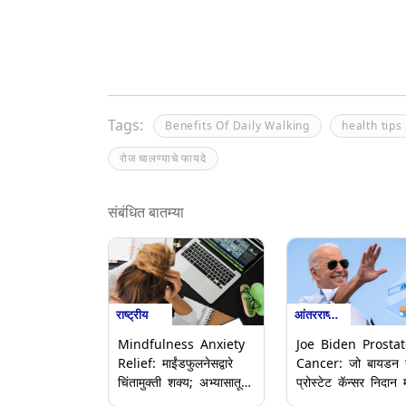
Tags:
Benefits Of Daily Walking
health tips
रोज चालण्याचे फायदे
संबंधित बातम्या
राष्ट्रीय
आंतरराष्ट्रीय
Mindfulness Anxiety
Joe Biden Prostat
Relief: माईंडफुलनेसद्वारे
Cancer: जो बायडन या
चिंतामुक्ती शक्य; अभ्यासातून
प्रोस्टेट कॅन्सर निदान म
निष्कर्ष
Gleason Score 9 म