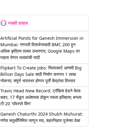
नक्की वाचाच
Artificial Ponds for Ganesh Immersion in
Mumbai: गणपती विसर्जनासाठी BMC 200 हून
अधिक कृत्रिम तलाव उभारणार; Google Maps वर
पाहता येणार तलावांची यादी
Flipkart To Create Jobs: फ्लिपकार्ट आगामी Big
Billion Days Sale साठी निर्माण करणार 1 लाख
नोकऱ्या; संपूर्ण भारतभर होणार पूर्ती केंद्रांचा विस्तार
Travis Head New Record: ट्रॅव्हिस हेडने केला
कहर, 17 चेंडूत अर्धशतक ठोकून रचला इतिहास; बनला
टी-20 'पॉवरप्ले किंग'
Ganesh Chaturthi 2024 Shubh Muhurat:
गणेश चतुर्थीनिमित्त जाणून घ्या, शहरनिहाय पूजेच्या वेळा