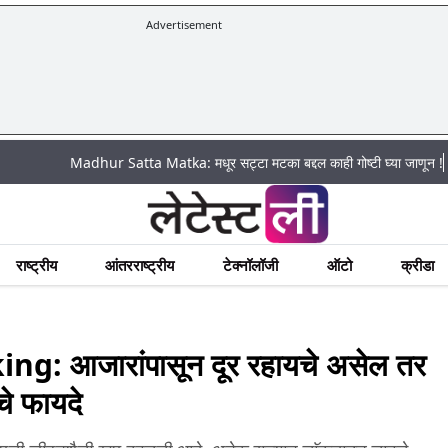
Advertisement
|
Madhur Satta Matka: मधूर सट्टा मटका बद्दल काही गोष्टी घ्या जाणून !
अचानक प
राष्ट्रीय
आंतरराष्ट्रीय
टेक्नॉलॉजी
ऑटो
क्रीडा
g: आजारांपासून दूर रहायचे असेल तर
चे फायदे