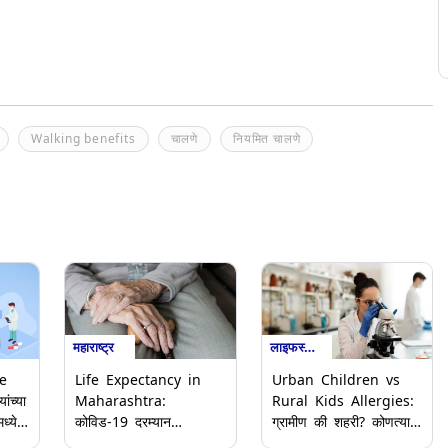
Walking benefits
चालणे
नियमित चालणे
महाराष्ट्र
लाइफस्टाइल
e
Life Expectancy in
Urban Children vs
ंच्या
Maharashtra:
Rural Kids Allergies:
ध्ये
कोविड-19 दरम्यान
ग्रामीण की शहरी? कोणत्या
्हणजे
महाराष्ट्रातील आयुर्मानात
मुलांमध्ये अॅलर्जी संसर्गाचे