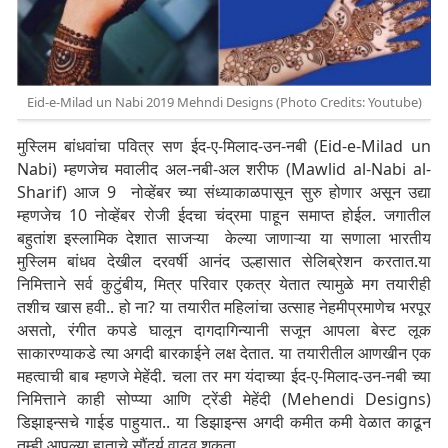
Eid-e-Milad un Nabi 2019 Mehndi Designs (Photo Credits: Youtube)
मुस्लिम बांधवांचा पवित्र सण ईद-ए-मिलाद-उन-नबी (Eid-e-Milad un
Nabi) म्हणजेच मवालीद अल-नबी-अल शरीफ (Mawlid al-Nabi al-
Sharif) आज 9 नोव्हेंबर च्या संध्याकाळपासून सुरु होणार असून उद्या
म्हणजेच 10 नोव्हेंबर रोजी ईदचा चंद्रमा पाहून समाप्त होईल. जगातील
बहुतांश इस्लामिक देशात साजऱ्या केल्या जाणाऱ्या या सणाला भारतीय
मुस्लिम बांधव देखील दरवर्षी आनंद उल्हासात सेलिब्रेशन करतात.या
निमित्ताने सर्व कुटुंबीय, मित्र परिवार एकत्र येतात त्यामुळे मग तयारीही
तशीच खास हवी.. हो ना? या तयारीत महिलांचा उत्साह नेहमीप्रमाणेच भरपूर
असतो, रंगीत कपडे घालून दागदागिन्यानी सजून आपला बेस्ट लूक
साकारण्याकडे त्या अगदी बारकाईने लक्ष देतात. या तयारीतील आणखीन एक
महत्वाची बाब म्हणजे मेहेंदी. चला तर मग यंदाच्या ईद-ए-मिलाद-उन-नबी च्या
निमित्ताने काही सोप्प्या आणि ट्रेंडी मेहेंदी (Mehendi Designs)
डिझाइन्सचे गाईड पाहुयात.. या डिझाइन्स अगदी कमीत कमी वेळात काढून
तुम्ही आपल्या हाताचे सौंदर्य वाढवू शकता..