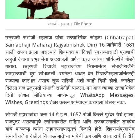
संभाजी महाराज । File Photo
छत्रपती संभाजी महाराज यांचा राज्याभिषेक सोहळा (Chhatrapati
Samabhaji Maharaj Rajyabhishek Din) 16 जानेवारी 1681
साली संपन्न झाला असल्याने शिवभक्त या दिवशी स्वराज्यासाठी प्राणाची
आहुती देणार्‍या शंभूराजेंना आदरांजली अर्पण करत त्यांच्या शौर्यकथेचे गोडवे
गातात. छत्रपती शिवाजी महाराजांच्या निधनानंतर संभाजीराजेंनी
साम्राज्याची धुरा सांभाळली. रयतेला आधार देत शिवाजीमहाराजांनंतरही
राज्याचा कारभार असाच सुरू राहिली अशी ग्वाही दिली होती. जनतेला
दिलेला शब्द छत्रपती संभाजी राजेंनीही पाळला. मग आज त्यांच्या राज्याभिषेक
दिनी सोशल मीडियाच्या माध्यमातून WhatsApp Messages,
Wishes, Greetings शेअर करून अभिवादन करायला विसरू नका.
संभाजी महाराजांचा जन्म 14 मे इ.स. 1657 रोजी किल्ले पुरंदर येथे झाला.
राजपुत्र असल्यामुळे रणांगणावरील मोहिमा आणि राजकारणातील डावपेच
यांचे बाळकडू त्यांना लहानपणापासूनचं मिळाले होते. शिवरायांप्रमाणेच
संभाजीराजेंना देखील जिजाऊ मातेच्या मायेची ऊब आणि संस्कारांची शिदोरी