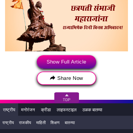
संभाजी महाराज । File Photo
Show Full Article
छत्रपती संभाजी महाराजांना
Share Now
राज्याभिषेक दिनी मानाचा मुजरा!
राष्ट्रीय
मनोरंजन
क्रीडा
लाइफस्टाइल
ठळक बातम्या
राष्ट्रीय
राजकीय
माहिती
शिक्षण
बातम्या