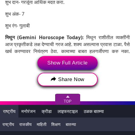
शुभ दान- गरजूंना आर्थिक मदत करा.
शुभ अंक- 7
शुभ रंग- गुलाबी
मिथुन (Gemini Horoscope Today):
मिथुन राशीतील व्यक्तींनी
आज प्रकृतीकडे लक्ष देण्याची गरज आहे. शक्य असल्यास प्रवास टाळा. पैसे
खर्च करण्यावर नियंत्रण ठेवा. कामाच्या बाबत हलगर्जीपणा करु नका.
कोणत्याही नवीन कामाचे आज नियोजन करू नका.
Show Full Article
Share Now
राष्ट्रीय
मनोरंजन
क्रीडा
लाइफस्टाइल
ठळक बातम्या
राष्ट्रीय
राजकीय
माहिती
शिक्षण
बातम्या